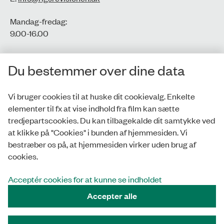
Mandag-fredag:
9.00-16.00​
CVR-nr.: 77806113
Du bestemmer over dine data
EAN-nr.: 5798000016002
Vi bruger cookies til at huske dit cookievalg. Enkelte
elementer til fx at vise indhold fra film kan sætte
Privatlivspolitik
tredjepartscookies. Du kan tilbagekalde dit samtykke ved
at klikke på "Cookies" i bunden af hjemmesiden. Vi
Whistleblowerordning
bestræber os på, at hjemmesiden virker uden brug af
Tilgængelighedserklæring
cookies.
Cookies
Acceptér cookies for at kunne se indholdet
Accepter alle
Tilmeld nyhedsbrev