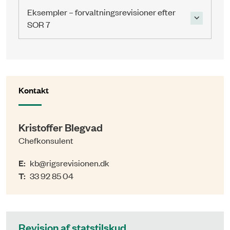
Eksempler – forvaltningsrevisioner efter
SOR 7
Kontakt
Kristoffer Blegvad
Chefkonsulent
E:
kb@rigsrevisionen.dk
T:
33 92 85 04
Revision af statstilskud