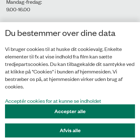
Mandag-fredag:
9.00-16.00​
CVR-nr.: 77806113
Du bestemmer over dine data
EAN-nr.: 5798000016002
Vi bruger cookies til at huske dit cookievalg. Enkelte
elementer til fx at vise indhold fra film kan sætte
Privatlivspolitik
tredjepartscookies. Du kan tilbagekalde dit samtykke ved
at klikke på "Cookies" i bunden af hjemmesiden. Vi
Whistleblowerordning
bestræber os på, at hjemmesiden virker uden brug af
Tilgængelighedserklæring
cookies.
Cookies
Acceptér cookies for at kunne se indholdet
Accepter alle
Tilmeld nyhedsbrev
Afvis alle