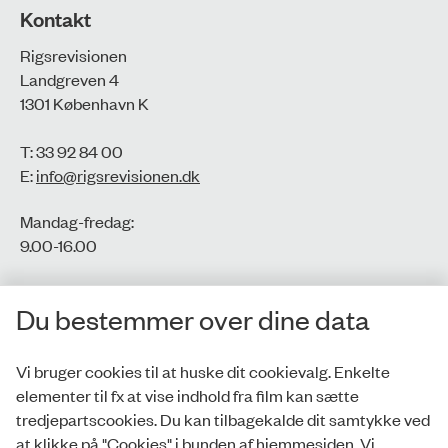
Kontakt
Rigsrevisionen
Landgreven 4
1301 København K
T: 33 92 84 00
E:
info@rigsrevisionen.dk
Mandag-fredag:
9.00-16.00​
CVR-nr.: 77806113
Du bestemmer over dine data
EAN-nr.: 5798000016002
Vi bruger cookies til at huske dit cookievalg. Enkelte
elementer til fx at vise indhold fra film kan sætte
Privatlivspolitik
tredjepartscookies. Du kan tilbagekalde dit samtykke ved
at klikke på "Cookies" i bunden af hjemmesiden. Vi
Whistleblowerordning