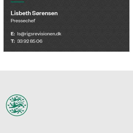
Lisbeth Sørensen
Pressechef
E:
ls@rigsrevisionen.dk
T:
33 92 85 06