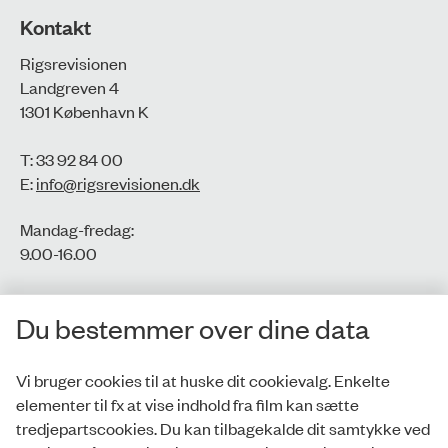
Kontakt
Rigsrevisionen
Landgreven 4
1301 København K
T: 33 92 84 00
E:
info@rigsrevisionen.dk
Mandag-fredag:
9.00-16.00​
CVR-nr.: 77806113
Du bestemmer over dine data
EAN-nr.: 5798000016002
Vi bruger cookies til at huske dit cookievalg. Enkelte
elementer til fx at vise indhold fra film kan sætte
Privatlivspolitik
tredjepartscookies. Du kan tilbagekalde dit samtykke ved