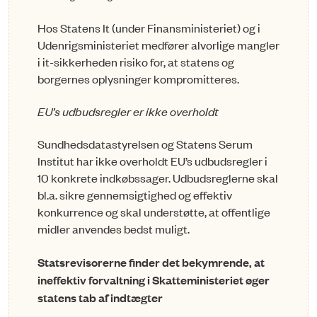
Hos Statens It (under Finansministeriet) og i
Udenrigsministeriet medfører alvorlige mangler
i it-sikkerheden risiko for, at statens og
borgernes oplysninger kompromitteres.
EU’s udbudsregler er ikke overholdt
Sundhedsdatastyrelsen og Statens Serum
Institut har ikke overholdt EU’s udbudsregler i
10 konkrete indkøbssager. Udbudsreglerne skal
bl.a. sikre gennemsigtighed og effektiv
konkurrence og skal understøtte, at offentli­ge
midler anvendes bedst muligt.
Statsrevisorerne finder det bekymrende, at
ineffektiv forvaltning i Skat­teministeriet øger
statens tab af indtægter