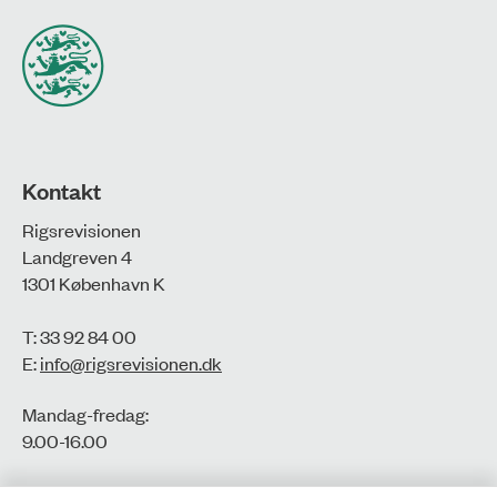
Kontakt
Rigsrevisionen
Landgreven 4
1301 København K
T: 33 92 84 00
E:
info@rigsrevisionen.dk
Mandag-fredag:
9.00-16.00​
CVR-nr.: 77806113