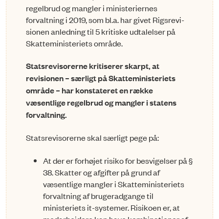
regelbrud og mangler i ministeriernes
forvaltning i 2019, som bl.a. har givet Rigs­revi­
sionen anledning til 5 kritiske udtalelser på
Skatte­mini­ste­riets område.
Statsrevisorerne kritiserer skarpt, at
revisionen – særligt på Skatte­mini­steriets
område – har konstateret en række
væsentlige regelbrud og ­mangler i statens
forvaltning.
Statsrevisorerne skal særligt pege på:
At der er forhøjet risiko for besvigelser på §
38. Skatter og afgifter på grund af
væsentlige mangler i Skatteministeriets
forvaltning af bruger­­ad­gange til
ministeriets it-systemer. Risikoen er, at
medarbej­dere kan have kombinationer af