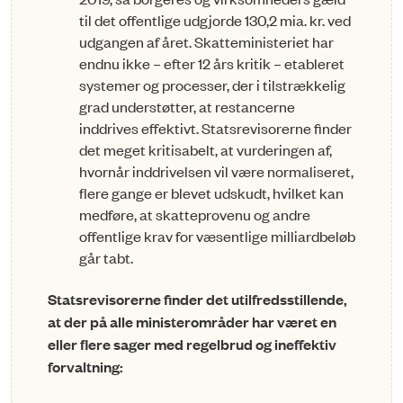
til det offentlige udgjorde 130,2 mia. kr. ved
udgangen af året. Skatteministeriet har
endnu ikke – efter 12 års kritik – eta­bleret
systemer og processer, der i tilstrækkelig
grad under­støtter, at restancerne
inddrives effektivt. Statsrevisorerne finder
det meget kritisabelt, at vurderingen af,
hvornår inddrivelsen vil være normaliseret,
flere gange er blevet udskudt, hvilket kan
medføre, at skatteprovenu og andre
offentlige krav for væsentlige milliardbeløb
går tabt.
Statsrevisorerne finder det utilfredsstil­len­de,
at der på alle minister­områder har været en
eller flere sager med regelbrud og ineffektiv
forvaltning: