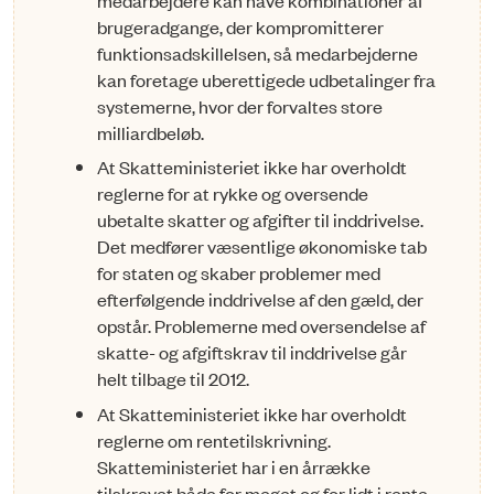
brugeradgange, der kompro­mit­terer
funktionsadskillelsen, så medarbejderne
kan foretage uberettigede udbetalinger fra
systemerne, hvor der forvaltes store
milliardbeløb.
At Skatteministeriet ikke har overholdt
reglerne for at rykke og over­sende
ubetalte skatter og afgifter til inddrivelse.
Det medfører væsent­lige økonomiske tab
for staten og skaber problemer med
efterfølgen­de inddrivelse af den gæld, der
opstår. Problemerne med oversendel­se af
skatte- og afgiftskrav til inddrivelse går
helt tilbage til 2012.
At Skatteministeriet ikke har overholdt
reglerne om rentetilskrivning.
Skatteministeriet har i en årrække
tilskrevet både for meget og for lidt i rente