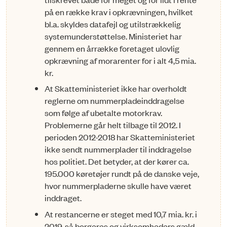
på en række krav i opkrævningen, hvilket
bl.a. skyldes datafejl og utilstræk­kelig
systemunderstøttelse. Ministeriet har
gennem en årrække foretaget ulovlig
opkrævning af morarenter for i alt 4,5 mia.
kr.
At Skatteministeriet ikke har overholdt
reglerne om nummerplade­ind­dragelse
som følge af ubetalte motorkrav.
Problemerne går helt tilba­ge til 2012. I
perioden 2012-2018 har Skatteministeriet
ikke sendt num­mer­plader til inddragelse
hos politiet. Det betyder, at der kører ca.
195.000 køretøjer rundt på de danske veje,
hvor nummerplader­ne skulle have været
inddraget.
At restancerne er steget med 10,7 mia. kr. i
2019, så borgeres og virksomheders gæld