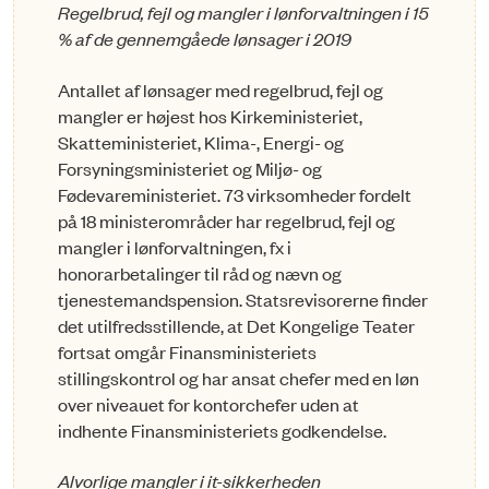
Regelbrud, fejl og mangler i lønforvaltningen i 15
% af de gennemgåede lønsager i 2019
Antallet af lønsager med regelbrud, fejl og
mangler er højest hos Kirkeministeriet,
Skatteministeriet, Klima-, Energi- og
Forsyningsministeriet og Miljø- og
Fødevareministeriet. 73 virksom­hed­­er fordelt
på 18 ministerområder har regelbrud, fejl og
mangler i lønforvaltningen, fx i
honorarbetalinger til råd og nævn og
tjenestemands­pension. Statsrevisorerne finder
det utilfredsstillende, at Det Kongelige Teater
fortsat omgår Finansmi­nisteriets
stillingskontrol og har ansat chefer med en løn
over nive­au­et for kontorchefer uden at
indhente Finansministeriets godkendelse.
Alvorlige mangler i it-sikkerheden