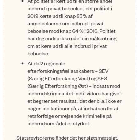
At politiet er kørt ud til en større andel
indbrud i privat beboelse, idet politiet i
2019 kørte ud til knap 85 % af
anmeldelserne om indbrud i privat
beboelse mod knap 64 % i 2016. Politiet
har dog endnu ikke nået sin målsætning
om at køre ud til alle indbrud i privat
beboelse.
At de 2 regionale
efterforskningsfællesskabers – SEV
(Særlig Efterforskning Vest) og SEØ
(Særlig Efterforskning Øst) – indsats mod
indbrudskriminalitet indtil videre har givet
et begrænset resultat, idet der bl.a. ikke er
nogen indikationer på, at indsatsen for at
retsforfølge omrejsende kriminelle på
indbrudsområdet er styrket.
Statsrevisorerne finder det hensigtsmæssigt,