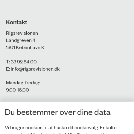
Kontakt
Rigsrevisionen
Landgreven 4
1301 København K
T: 33 92 84 00
E:
info@rigsrevisionen.dk
Mandag-fredag:
9.00-16.00​
CVR-nr.: 77806113
Du bestemmer over dine data
EAN-nr.: 5798000016002
Vi bruger cookies til at huske dit cookievalg. Enkelte