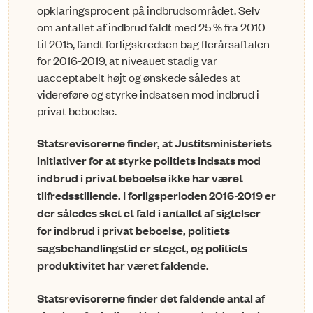
opklaringsprocent på indbrudsområdet. Selv
om antallet af indbrud faldt med 25 % fra 2010
til 2015, fandt forligskredsen bag flerårsaftalen
for 2016-2019, at niveauet stadig var
uacceptabelt højt og ønskede således at
videreføre og styrke indsatsen mod indbrud i
privat beboelse.
Statsrevisorerne finder, at Justitsministeriets
initiativer for at styrke politiets ind­sats­ mod
indbrud i privat beboelse ikke har væ­ret
tilfredsstillende. I forligsperioden 2016-2019 er
der således sket et fald i antallet af sigtelser
for indbrud i privat beboelse, politiets
sagsbehandlingstid er steget, og politiets
produktivitet har været faldende.
Statsrevisorerne finder det faldende antal af