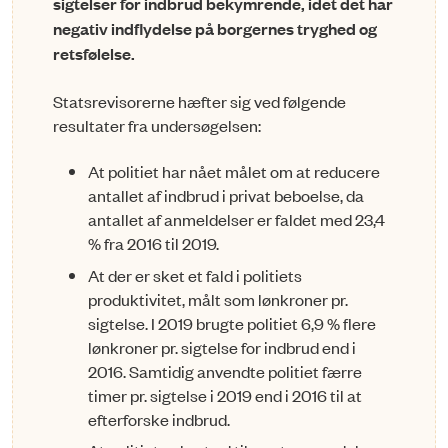
sigtelser for indbrud bekymre­nde, idet det har
negativ indfly­delse på borgernes tryghed og
retsfølelse.
Statsrevisorerne hæfter sig ved følgende
resultater fra undersøgelsen:
At politiet har nået målet om at reducere
antallet af indbrud i privat beboelse, da
antallet af anmeldelser er faldet med 23,4
% fra 2016 til 2019.
At der er sket et fald i politiets
produktivitet, målt som lønkroner pr.
sigtelse. I 2019 brugte politiet 6,9 % flere
lønkroner pr. sigtelse for indbrud end i
2016. Samtidig anvendte politiet færre
timer pr. sigtelse i 2019 end i 2016 til at
efterforske indbrud.