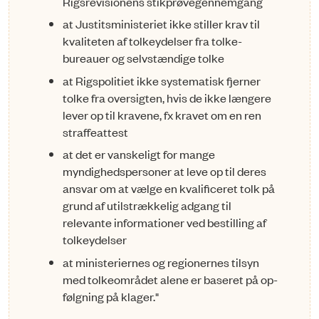
Rigsrevisionens stikprøvegennemgang
at Justitsministeriet ikke stiller krav til
kvaliteten af tolkeydelser fra tolke­
bureauer og selvstændige tolke
at Rigspolitiet ikke systematisk fjerner
tolke fra oversigten, hvis de ikke længe­re
lever op til kravene, fx kravet om en ren
straffeattest
at det er vanskeligt for mange
myndighedspersoner at leve op til deres
ansvar om at vælge en kvalificeret tolk på
grund af utilstrækkelig adgang til
relevante informationer ved bestilling af
tolkeydelser
at ministeriernes og regionernes tilsyn
med tolkeområdet alene er baseret på op­
følgning på klager."