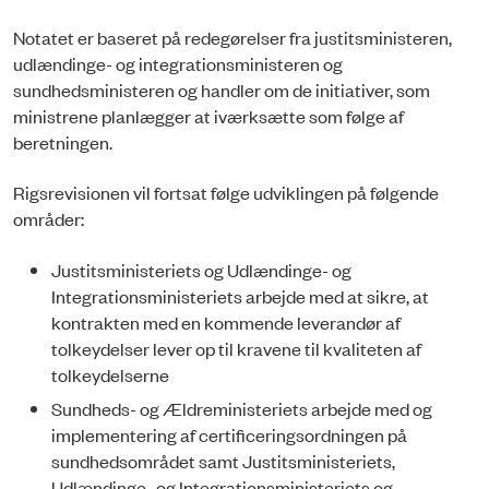
Notatet er baseret på redegørelser fra justitsministeren,
udlændinge- og integrationsministeren og
sundhedsministeren og handler om de initiativer, som
ministrene planlægger at iværksætte som følge af
beretningen.
Rigsrevisionen vil fortsat følge udviklingen på følgende
områder:
Justitsministeriets og Udlændinge- og
Integrationsministeriets arbejde med at sik­re, at
kontrakten med en kommende leverandør af
tolkeydelser lever op til krave­ne til kvaliteten af
tolkeydelserne
Sundheds- og Ældreministeriets arbejde med og
implementering af certificerings­ordningen på
sundhedsområdet samt Justitsministeriets,
Udlændinge- og Integrationsministeriets og