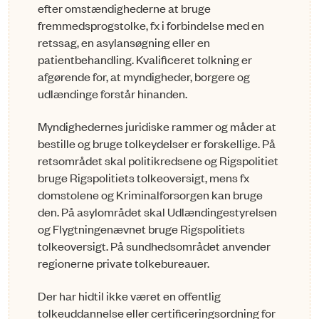
efter omstændighederne at bruge
fremmedsprogstolke, fx i forbindelse med en
retssag, en asylansøgning eller en
patientbehandling. Kvalificeret tolkning er
afgørende for, at myndigheder, borgere og
udlændinge forstår hinanden.
Myndighedernes juridiske rammer og måder at
bestille og bruge tolkeydelser er for­skellige. På
retsområdet skal politikredsene og Rigspolitiet
bruge Rigspolitiets tolkeoversigt, mens fx
domstolene og Kriminalforsorgen kan bruge
den. På asylområdet skal Udlændingestyrelsen
og Flygtningenævnet bruge Rigspolitiets
tolkeoversigt. På sundhedsområdet anvender
regionerne private tolkebureauer.
Der har hidtil ikke været en offentlig
tolkeuddannelse eller certificeringsordning for