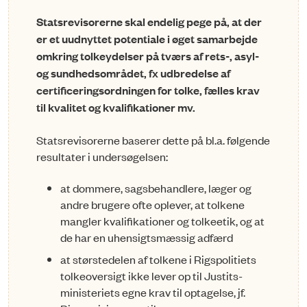
Statsrevisorerne skal endelig pege på, at der
er et uudnyttet potentiale i øget sam­arbejde
omkring tolkeydelser på tværs af rets-, asyl-
og sundhedsområdet, fx udbredelse af
certificeringsordningen for tolke, fælles krav
til kvalitet og kvalifika­tioner mv.
Statsrevisorerne baserer dette på bl.a. følgende
resultater i undersøgelsen:
at dommere, sagsbehandlere, læger og
andre brugere ofte oplever, at tolkene
mangler kvalifikationer og tolkeetik, og at
de har en uhensigtsmæssig adfærd
at størstedelen af tolkene i Rigspolitiets
tolkeoversigt ikke lever op til Justits­
ministeriets egne krav til optagelse, jf.