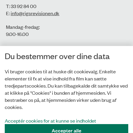
T: 33 92 84 00
E:
info@rigsrevisionen.dk
Mandag-fredag:
9.00-16.00​
CVR-nr.: 77806113
Du bestemmer over dine data
EAN-nr.: 5798000016002
Vi bruger cookies til at huske dit cookievalg. Enkelte
elementer til fx at vise indhold fra film kan sætte
Privatlivspolitik
tredjepartscookies. Du kan tilbagekalde dit samtykke ved
at klikke på "Cookies" i bunden af hjemmesiden. Vi
Whistleblowerordning
bestræber os på, at hjemmesiden virker uden brug af
Tilgængelighedserklæring
cookies.
Cookies
Acceptér cookies for at kunne se indholdet
Accepter alle
Tilmeld nyhedsbrev