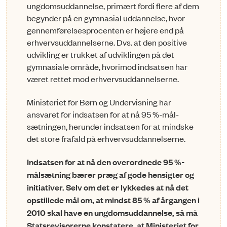
ungdomsuddan­nelse, primært fordi flere af dem
begynder på en gymnasial uddannelse, hvor
gennemførelsesprocenten er højere end på
erhvervsuddannelserne. Dvs. at den positive
udvikling er trukket af udviklingen på det
gymnasiale område, hvorimod indsatsen har
været rettet mod erhvervsuddannelserne.
Ministeriet for Børn og Undervisning har
ansvaret for indsatsen for at nå 95 %-mål­
sætningen, herunder indsatsen for at mindske
det store frafald på erhvervsuddannelserne.
Indsatsen for at nå den overordnede 95 %-
målsætning bærer præg af gode hen­sigter og
initiativer. Selv om det er lykkedes at nå det
opstillede mål om, at mindst 85 % af årgangen i
2010 skal have en ungdomsuddannelse, så må
Statsrevisorerne konstatere, at Ministeriet for