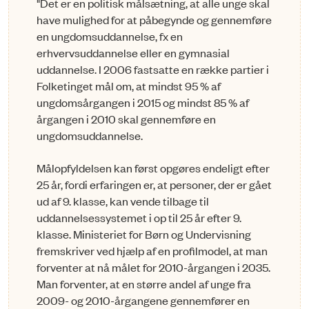
"Det er en politisk målsætning, at alle unge skal
have mulighed for at påbegynde og gennemføre
en ungdomsuddannelse, fx en
erhvervsuddannelse eller en gymnasial
uddannelse. I 2006 fastsatte en række partier i
Folketinget mål om, at mindst 95 % af
ungdomsårgangen i 2015 og mindst 85 % af
årgangen i 2010 skal gennemføre en
ungdomsuddannelse.
Målopfyldelsen kan først opgøres endeligt efter
25 år, fordi erfaringen er, at personer, der er gået
ud af 9. klasse, kan vende tilbage til
uddannelsessystemet i op til 25 år efter 9.
klasse. Ministeriet for Børn og Undervisning
fremskriver ved hjælp af en profilmodel, at man
forventer at nå målet for 2010-årgangen i 2035.
Man forventer, at en større andel af unge fra
2009- og 2010-årgangene gennemfører en