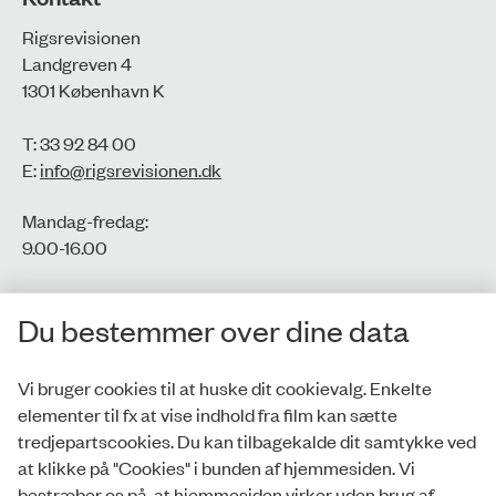
Rigsrevisionen
Landgreven 4
1301 København K
T: 33 92 84 00
E:
info@rigsrevisionen.dk
Mandag-fredag:
9.00-16.00​
CVR-nr.: 77806113
Du bestemmer over dine data
EAN-nr.: 5798000016002
Vi bruger cookies til at huske dit cookievalg. Enkelte
elementer til fx at vise indhold fra film kan sætte
Privatlivspolitik
tredjepartscookies. Du kan tilbagekalde dit samtykke ved
at klikke på "Cookies" i bunden af hjemmesiden. Vi
Whistleblowerordning
bestræber os på, at hjemmesiden virker uden brug af