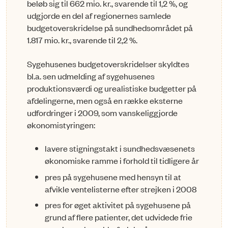
beløb sig til 662 mio. kr., svarende til 1,2 %, og
udgjorde en del af regionernes samlede
budgetoverskridelse på sundhedsområdet på
1.817 mio. kr., svarende til 2,2 %.
Sygehusenes budgetoverskridelser skyldtes
bl.a. sen udmelding af sygehusenes
produktions­værdi og urealistiske budgetter på
afdelingerne, men også en række eksterne
udfordringer i 2009, som vanskeliggjorde
økonomistyringen:
lavere stigningstakt i sundhedsvæsenets
økonomiske ramme i forhold til tidligere år
pres på sygehusene med hensyn til at
afvikle ventelisterne efter strejken i 2008
pres for øget aktivitet på sygehusene på
grund af flere patienter, det udvidede frie