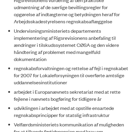
Rigsrevisionens vurdering af den praktiske
udmøntning af de særlige bevillingsregler for
opgørelse af indtægterne og betydningen heraf for
Arbejdsskadestyrelsens regnskabsaflæggelse
Undervisningsministeriets departements
implementering af Rigsrevisionens anbefaling til
ændringer i tilskudssystemet CØSA og den videre
håndtering af problemet med mangelfuld
dokumentation
regnskabsforvaltningen og rettelse af fejl i regnskabet
for 2007 for Lokaleforsyningen til overførte amtslige
uddannelsesinstitutioner
arbejdet i Europanævnets sekretariat med at rette
fejlene i nævnets bogføring for tidligere år
udviklingen i arbejdet med at opstille ensartede
regnskabsprincipper for statslig infrastruktur
Velfærdsministeriets kommunikation af muligheden
for at tilkende førtidspension med krav om