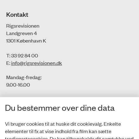
Kontakt
Rigsrevisionen
Landgreven 4
1301 København K
T: 33 92 84 00
E:
info@rigsrevisionen.dk
Mandag-fredag:
9.00-16.00​
CVR-nr.: 77806113
Du bestemmer over dine data
EAN-nr.: 5798000016002
Vi bruger cookies til at huske dit cookievalg. Enkelte
elementer til fx at vise indhold fra film kan sætte
Privatlivspolitik
tredjepartscookies. Du kan tilbagekalde dit samtykke ved