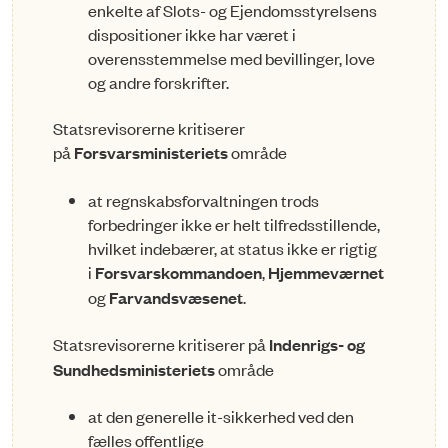
enkelte af Slots- og Ejendomsstyrelsens
dispositioner ikke har været i
overensstemmelse med bevillinger, love
og andre forskrifter.
Statsrevisorerne kritiserer
på
Forsvarsministeriets
område
at regnskabsforvaltningen trods
forbedringer ikke er helt tilfredsstillende,
hvilket indebærer, at status ikke er rigtig
i
Forsvarskommandoen
,
Hjemmeværnet
og
Farvandsvæsenet
.
Statsrevisorerne kritiserer på
Indenrigs- og
Sundhedsministeriets
område
at den generelle it-sikkerhed ved den
fælles offentlige