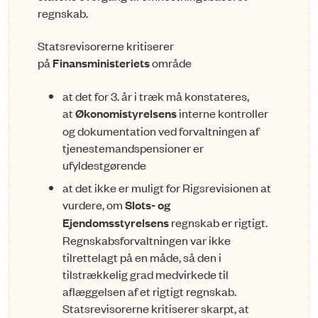
regnskab.
Statsrevisorerne kritiserer
på
Finansministeriets
område
at det for 3. år i træk må konstateres,
at
Økonomistyrelsens
interne kontroller
og dokumentat­i­on ved forvaltningen af
tjenestemandspensioner er
ufyldestgørende
at det ikke er muligt for Rigsrevisionen at
vurdere, om
Slots- og
Ejendomsstyrelsens
regnskab er rigtigt.
Regnskabsforvaltningen var ikke
tilrettelagt på en måde, så den i
tilstrækkelig grad med­­­vir­kede til
aflæggelsen af et rigtigt regnskab.
Statsrevisorerne kritiserer skarpt, at