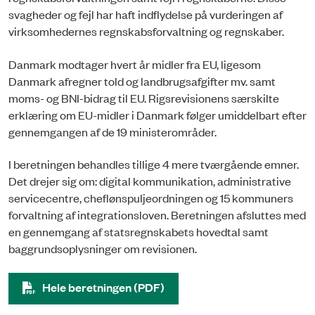
svagheder og fejl har haft indflydelse på vurderingen af
virksomhedernes regnskabsforvaltning og regnskaber.
Danmark modtager hvert år midler fra EU, ligesom
Danmark afregner told og landbrugsafgifter mv. samt
moms- og BNI-bidrag til EU. Rigsrevisionens særskilte
erklæring om EU-midler i Danmark følger umiddelbart efter
gennemgangen af de 19 ministerområder.
I beretningen behandles tillige 4 mere tværgående emner.
Det drejer sig om: digital kommunikation, administrative
servicecentre, cheflønspuljeordningen og 15 kommuners
forvaltning af integrationsloven. Beretningen afsluttes med
en gennemgang af statsregnskabets hovedtal samt
baggrundsoplysninger om revisionen.
Hele beretningen (PDF)