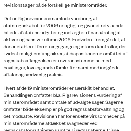
revisionssager på de forskellige ministerområder.
Det er Rigsrevisionens samlede vurdering, at
statsregnskabet for 2006 er rigtigt og giver et retvisende
billede af statens udgifter og indtægter i finansåret og af
aktiver og passiver ultimo 2006. Endvidere fremgår det, at
der er etableret forretningsgange og interne kontroller, der
i videst muligt omfang sikrer, at dispositionerne om­fattet af
regnskabsaflæggelsen er i overensstemmelse med
bevillinger, love og andre forskrifter samt med indgåede
aftaler og sædvanlig praksis.
Hvert af de 19 ministerområder er særskilt behandlet.
Behandlingen omfatter bl.a. Rigsrevisionens vurdering af
ministerområdet samt omtale af udvalgte sager. Sagerne
omfatter både eksempler på god regnskabsforvaltning og
det modsatte. Revisionen har for enkelte virksomheder på
ministerområderne afdækket svagheder ved
regnskabsforvaltningen samt fejl i regnskaberne. Disse