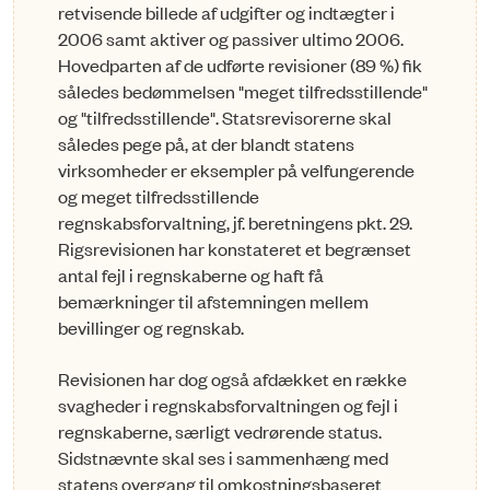
retvisende billede af ud­­gifter og indtægter i
2006 samt aktiver og passiver ultimo 2006.
Hovedparten af de udførte revisio­­­ner (89 %) fik
således bedømmelsen "meget tilfredsstillende"
og "tilfredsstillende". Statsreviso­­­rerne skal
således pege på, at der blandt statens
virksomheder er eksempler på velfungerende
og me­­get tilfredsstillende
regnskabsforvaltning, jf. beretningens pkt. 29.
Rigsrevisionen har konstateret et begrænset
antal fejl i regnskaberne og haft få
bemærkninger til afstemningen mellem
bevillin­ger og regnskab.
Revisionen har dog også afdækket en række
svagheder i regnskabsforvaltningen og fejl i
regnskaber­­ne, særligt vedrørende status.
Sidstnævnte skal ses i sammenhæng med
statens overgang til om­kost­­ningsbaseret