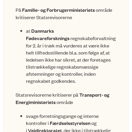
På
Familie- og Forbrugerministeriets
område
kritiserer Statsrevisorerne
at
Danmarks
Fødevareforsknings
regnskabsforvaltning
for 2. år i træk må vurderes at være ik­ke
helt tilfredsstillende bl.a. som følge af, at
ledelsen ikke har sikret, at der foretages
tilstræk­ke­lige reg­nskabsmæssige
afstemninger og kontroller, inden
regnskabet godkendes.
Statsrevisorerne kritiserer på
Transport- og
Energiministeriets
område
svage forretningsgange og interne
kontroller i
Færdselsstyrelsen
og
i
Vejdirektoratet
, der ikke i tilstrækkelig