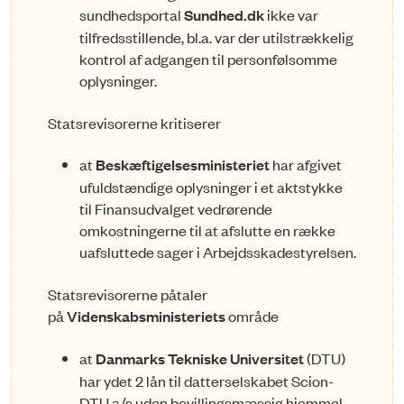
sundhedsportal
Sundhed.dk
ikke var
tilfredsstillende, bl.a. var der utilstrækkelig
kontrol af adgangen til personfølsomme
oplysninger.
Statsrevisorerne kritiserer
at
Beskæftigelsesministeriet
har afgivet
ufuldstændige oplysninger i et aktstykke
til Finansud­va­l­get vedrørende
omkostningerne til at afslutte en række
uafsluttede sager i Arbejdsskadesty­rel­­sen.
Statsrevisorerne påtaler
på
Videnskabsministeriets
område
at
Danmarks Tekniske Universitet
(DTU)
har ydet 2 lån til datterselskabet Scion-
DTU a/s uden be­villingsmæssig hjemmel