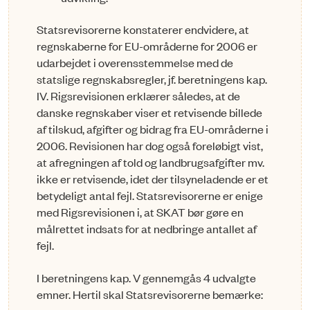
Stats­revisorerne konstaterer endvidere, at
regnskaberne for EU-områderne for 2006 er
udarbejdet i overensstemmelse med de
statslige regnskabsregler, jf. beretningens kap.
IV. Rigsrevisionen er­klæ­rer således, at de
danske regnskaber viser et retvisende billede
af tilskud, afgifter og bidrag fra EU-områderne i
2006. Revisionen har dog også foreløbigt vist,
at afregningen af told og landbrug­s­af­gifter mv.
ikke er retvisende, idet der tilsyneladende er et
betydeligt antal fejl. Statsrevisorer­ne er enige
med Rigsrevisionen i, at SKAT bør gøre en
målrettet indsats for at nedbringe antallet af
fejl.
I beretningens kap. V gennemgås 4 udvalgte
emner. Hertil skal Statsrevisorerne bemærke: