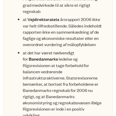
grad medvirkede til at sikre et rigtigt
regnskab
at
Vejdirektoratets
årsrapport 2006 ikke
var helt tilfredsstillende. Således indeholdt
rapporten ik­ke en sammenkædning af de
faglige og økonomiske resultater eller en
overordnet vurdering af målopfyldelsen
at det har været nødvendigt
for
Banedanmarks
ledelse og
Rigsrevisionen at tage forbehold for
balancen vedrørende
infrastrukturaktiverne. Statsrevisorerne
bemærker, at bortset fra forbehol­dene er
Banedanmarks regnskab for 2006 nu
rigtigt, og at Banedanmarks
økonomistyring og regnskabsvæsen ifølge
Rigsrevisionen er inde i en positiv
udvikling.