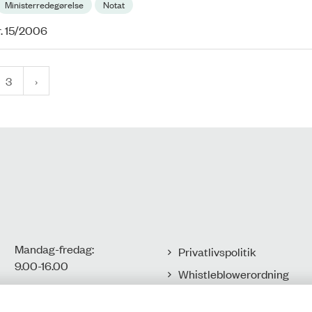
Ministerredegørelse
Notat
r. 15/2006
3
Mandag-fredag:
Privatlivspolitik
9.00-16.00​
Whistleblowerordning
Tilgængelighedserklæring
CVR-nr.: 77806113