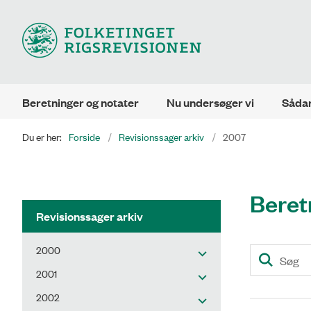
Beretninger og notater
Nu undersøger vi
Sådan
Du er her:
Forside
Revisionssager arkiv
2007
Beret
Revisionssager arkiv
2000
2001
2002