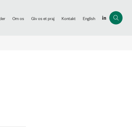
der
Om os
Giv os et praj
Kontakt
English