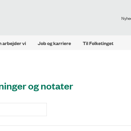
Nyhe
 arbejder vi
Job og karriere
Til Folketinget
ninger og notater
Søg