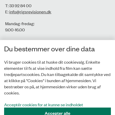
T: 33 92 84 00
E:
info@rigsrevisionen.dk
Mandag-fredag:
9.00-16.00​
CVR-nr.: 77806113
Du bestemmer over dine data
EAN-nr.: 5798000016002
Vi bruger cookies til at huske dit cookievalg. Enkelte
elementer til fx at vise indhold fra film kan sætte
Privatlivspolitik
tredjepartscookies. Du kan tilbagekalde dit samtykke ved
at klikke på "Cookies" i bunden af hjemmesiden. Vi
Whistleblowerordning
bestræber os på, at hjemmesiden virker uden brug af
Tilgængelighedserklæring
cookies.
Cookies
Acceptér cookies for at kunne se indholdet
Accepter alle
Tilmeld nyhedsbrev