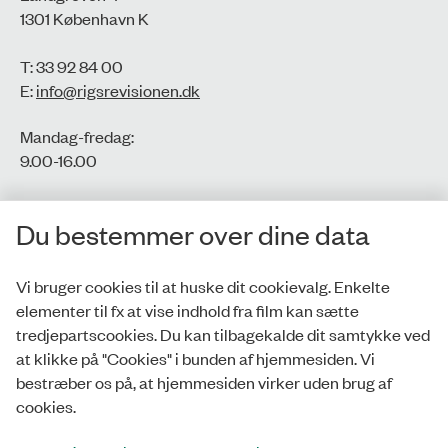
1301 København K
T: 33 92 84 00
E:
info@rigsrevisionen.dk
Mandag-fredag:
9.00-16.00​
CVR-nr.: 77806113
Du bestemmer over dine data
EAN-nr.: 5798000016002
Vi bruger cookies til at huske dit cookievalg. Enkelte
elementer til fx at vise indhold fra film kan sætte
Privatlivspolitik
tredjepartscookies. Du kan tilbagekalde dit samtykke ved
at klikke på "Cookies" i bunden af hjemmesiden. Vi
Whistleblowerordning
bestræber os på, at hjemmesiden virker uden brug af
Tilgængelighedserklæring
cookies.
Cookies