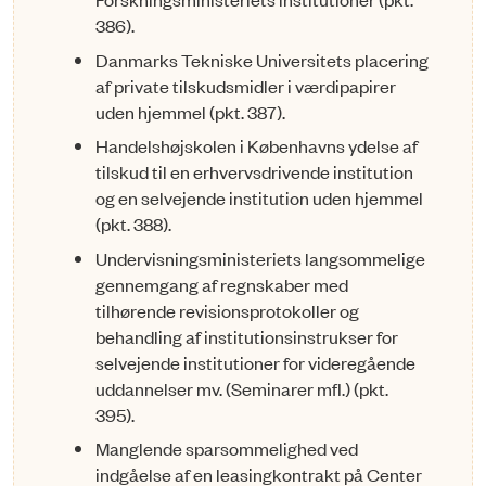
386).
Danmarks Tekniske Universitets placering
af private tilskudsmidler i værdipapirer
uden hjem­mel (pkt. 387).
Handelshøjskolen i Københavns ydelse af
tilskud til en erhvervsdrivende institution
og en selv­ejen­de institution uden hjemmel
(pkt. 388).
Undervisningsministeriets langsommelige
gennemgang af regnskaber med
tilhørende re­vi­si­ons­protokoller og
behandling af institutionsinstrukser for
selvejende insti­tu­tio­ner for videre­gå­en­de
uddannelser mv. (Seminarer mfl.) (pkt.
395).
Manglende sparsommelighed ved
indgåelse af en leasingkontrakt på Center