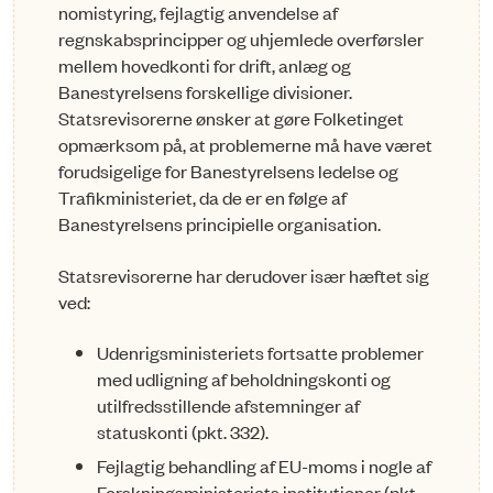
no­­mistyring, fejlagtig anvendelse af
regnskabsprincipper og uhjemlede overførsler
mellem ho­ved­kon­­ti for drift, anlæg og
Banestyrelsens forskellige divisioner.
Statsrevisorerne ønsker at gøre Fol­ke­­tinget
opmærksom på, at problemerne må have været
forudsigelige for Banestyrelsens ledelse og
Tra­fikministeriet, da de er en følge af
Banestyrelsens principielle organisation.
Statsrevisorerne har derudover især hæftet sig
ved:
Udenrigsministeriets fortsatte problemer
med udligning af beholdningskonti og
utilfreds­stil­len­de afstemninger af
statuskonti (pkt. 332).
Fejlagtig behandling af EU-moms i nogle af
Forskningsministeriets institutioner (pkt.