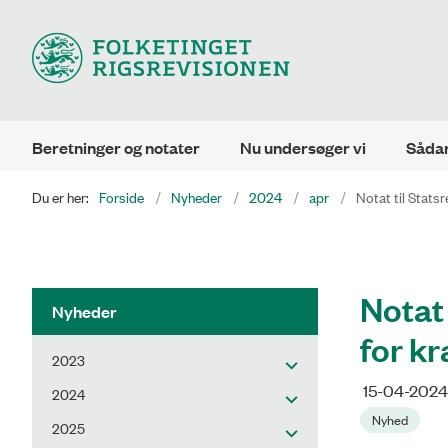
Beretninger og notater
Nu undersøger vi
Sådan
Du er her:
Forside
Nyheder
2024
apr
Notat til Stats
Notat
Nyheder
for k
2023
15-04-2024
2024
Nyhed
2025