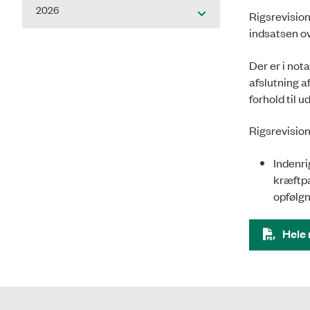
2026
Rigsrevision
indsatsen ov
Der er i not
afslutning a
forhold til 
Rigsrevision
Indenri
kræft­p
opfølg­
Hele 