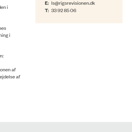
E:
ls@rigsrevisionen.dk
en i
T:
33 92 85 06
nes
ing i
om:
ionen af
ejdelse af