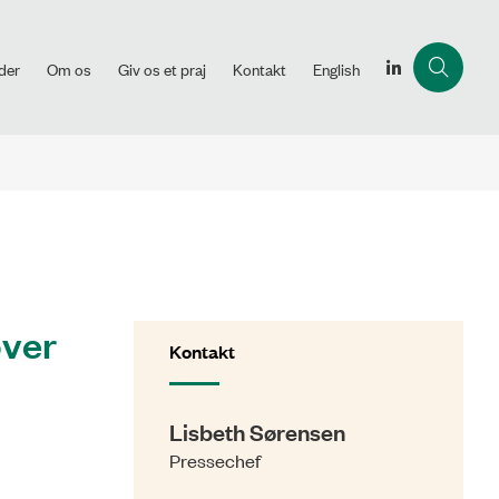
der
Om os
Giv os et praj
Kontakt
English
over
Kontakt
Lisbeth Sørensen
Pressechef