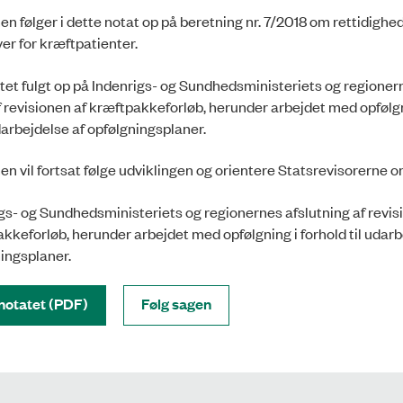
en følger i dette notat op på beretning nr. 7/2018 om rettidighed
er for kræftpatienter.
atet fulgt op på Indenrigs- og Sundhedsministeriets og regioner
f revisionen af kræftpakkeforløb, herunder arbejdet med opfølgn
udarbejdelse af opfølgningsplaner.
en vil fortsat følge udviklingen og orientere Statsrevisorerne 
gs- og Sundhedsministeriets og regionernes afslutning af revis
akkeforløb, herunder arbejdet med opfølgning i forhold til udarb
ningsplaner.
notatet (PDF)
Følg sagen