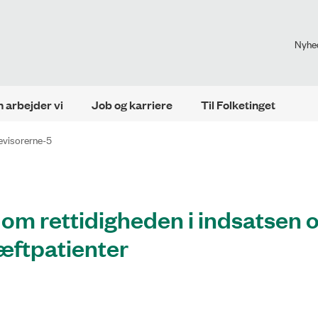
Nyhe
 arbejder vi
Job og karriere
Til Folketinget
revisorerne-5
 om rettidigheden i indsatsen 
ræftpatienter