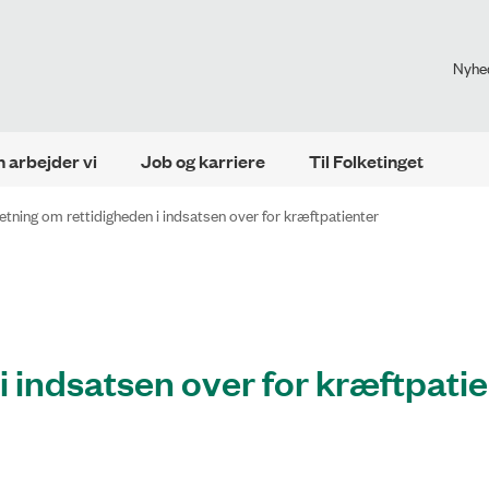
Nyhe
 arbejder vi
Job og karriere
Til Folketinget
etning om rettidigheden i indsatsen over for kræftpatienter
i indsatsen over for kræftpati