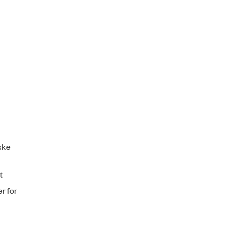
ske
t
r for