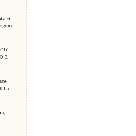
store
Region
2017
013,
este
ft har
em,