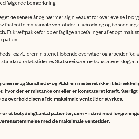
 med følgende bemærkning:
eget de senere år og nærmer sig niveauet for overlevelse i Nor
lov fastsatte maksimale ventetider til udred­ning og behandling 
øb. Et kræftpakkeforløb er faglige anbefalinger af et optimalt s
n patient.
eds- og Ældreministeriet løbende overvåger og arbejder for, at
r standardforløbs­tiderne. Statsrevisorerne konstaterer dog, at 
regionerne og Sundheds- og Ældreministeriet ikke i tilstrækkeli
er, hvor der er mistanke om eller er konstateret kræft. Særligt
is og overholdelsen af de maksimale ventetider styrkes.
r er et betydeligt antal patienter, som – i strid med lovgivning
i overensstemmelse med de maksima­le ventetider.