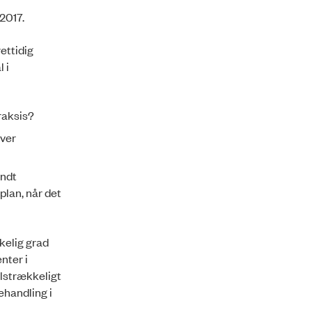
-2017.
ettidig
 i
raksis?
iver
yndt
plan, når det
kkelig grad
nter i
ilstrækkeligt
ehandling i