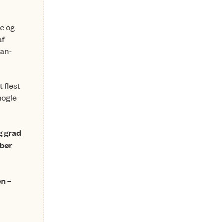
ge og
af
tan­
 flest
nogle
g grad
 bør
en –