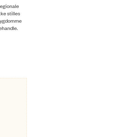
regionale
ke stilles
ftsygdomme
behandle.