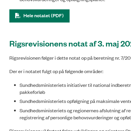
Hele notatet (PDF)
Rigsrevisionens notat af 3. maj 2
Rigsrevisionen følger i dette notat op på beretning nr. 7/2
Der er i notatet fulgt op på følgende områder:
Sundhedsministeriets initiativer til national indberet
pakkeforløb
Sundhedsministeriets opfølgning på maksimale ventet
Sundhedsministeriets og regionernes afslutning af re
registrering af personlige be­hovsvurderinger og opfø
Rigsrevisionen vil fortsat følge udviklingen og orientere S