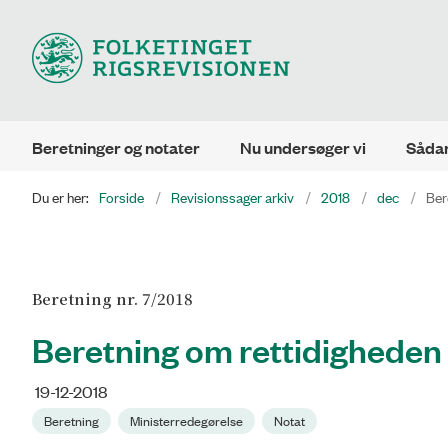
Beretninger og notater
Nu undersøger vi
Sådan
Du er her:
Forside
Revisionssager arkiv
2018
dec
Ber
Beretning nr. 7/2018
Beretning om rettidigheden 
19-12-2018
Beretning
Ministerredegørelse
Notat