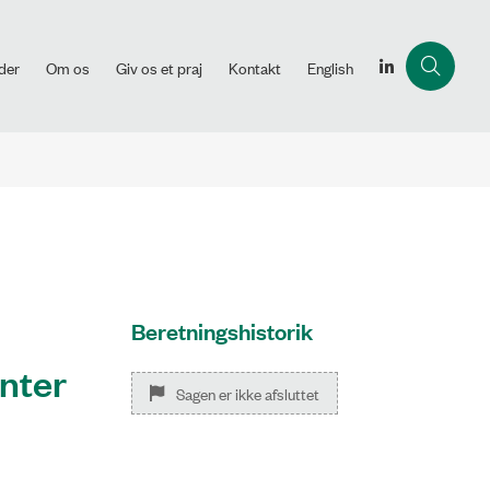
der
Om os
Giv os et praj
Kontakt
English
Beretningshistorik
enter
Sagen er ikke afsluttet