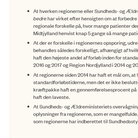
At hverken regionerne eller Sundheds- og Ældre
bedre
har virket efter hensigten om at forbedre 
regionale forskelle på, hvor mange patienter de
Midt­jylland henvist knap 5 gange så mange pati
At der er forskelle i regionernes opsporing, udr
behandles således for­skel­ligt, afhængigt af hv
haft den højeste andel af forløb inden for stand
2016 og 2017 og Region Nordjylland i 2014 og 20
At regionerne siden 2014 har haft et mål om, at
standardforløbs­tiderne, men det er ikke beslut
kræftpakke haft en gennem­førel­ses­procent på
haft den laveste.
At Sundheds- og Ældreministeriets overvågning
oplysninger fra regionerne, som er mangelfulde. 
som regionerne har indberettet til Sundhedssty