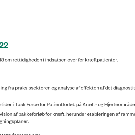
022
018 om rettidigheden i indsatsen over for kræftpatienter.
ning fra praksissektoren og analyse af effekten af det diagnosti
ider i Task Force for Patientforløb på Kræft- og Hjerteområde
vision af pakkeforløb for kræft, herunder etableringen af ramme
lgningsplaner.
tatsrevisorerne om: