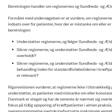
Beretningen handler om regionernes og Sundheds- og Ældre
Formålet med undersøgelsen er at vurdere, om regionerne 
indsats over for patienter, hvor der er mistanke om eller 
beretningen:
Understøtter regionerne, og følger Sundheds- og Ældr
Sikrer regionerne, og understøtter Sundheds- og Æld
overholdt?
Sikrer regionerne, og understøtter Sundheds- og Ældr
behandling inden for standardforløbstiderne i kræftpa
er relevant?
Rigsrevisionen vurderer, at regionerne ikke i tilstrækkelig
understøtter, at patienter med mistanke om eller konstater
Danmark er steget og har de seneste år nærmet sig overlev
fokus på tidlig opsporing af kræftpatienter i almen praksis
overensstemmelse med de lovfastsatte maksimale ventetide