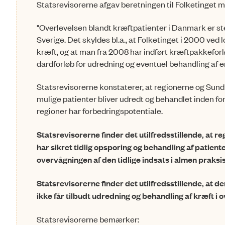
Statsrevisorerne afgav beretningen til Folketinget
"Overlevelsen blandt kræftpatienter i Danmark er st
Sverige. Det skyldes bl.a., at Folketinget i 2000 ved 
kræft, og at man fra 2008 har indført kræft­pakke­forl
dard­forløb for udredning og eventuel behandling af e
Statsrevisorerne konstaterer, at regionerne og Sundh
mulige patienter bliver udredt og behandlet inden fo
regioner har forbedrings­potentiale.
Statsrevisorerne finder det utilfredsstillende, at 
har sikret tidlig opsporing og behandling af patient
overvågningen af den tidlige indsats i almen praks
Statsrevisorerne finder det utilfredsstillende, at de
ikke får tilbudt udredning og behandling af kræft 
Statsrevisorerne bemærker: