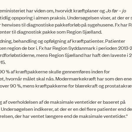
ministeriet har viden om, hvorvidt kræftplaner og
Jo før – jo
tidlig opsporing i almen praksis. Undersøgelsen viser, at der er 
r henvises til diagnostiske pakkeforløb på sygehusene. Fx har 
enter til diagnostisk pakke som Region Sjælland.
edning, behandling og opfølgning af kræftpatienter. Patienter
ilken region de bor i. Fx har Region Syd­danmark i perioden 2013-
ardforløbstiderne, mens Region Sjælland har haft den laveste i 2
15.
 90 % af kræftpak­ker­ne skulle gennemføres inden for
tet, hvornår målet skal nås. Moder­mærke­kræft har som den en
 over 90 %, mens kræftpakkerne for blærekraft og prostatakræ
 af overholdelsen af de maksimale ventetider er baseret på
Undersøgelsen indikerer, at der er en del flere patienter end d
relsen, der har ventet længere end de maksimale ventetider."