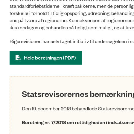
standardforløbstiderne i kræftpakkerne, men de personlige
forskelle i forhold til tidlig opsporing, udredning, behandlin
ens på tværs af regionerne. Konsekvensen af regionernes o
ikke opdages og behandles så tidligt som muligt, og at 
Rigsrevisionen har selv taget initiativ til undersøgelsen i
Hele beretningen (PDF)
Statsrevisorernes bemærkning
Den 19. december 2018 behandlede Statsrevisorern
Beretning nr. 7/2018 om rettidigheden i indsatsen o