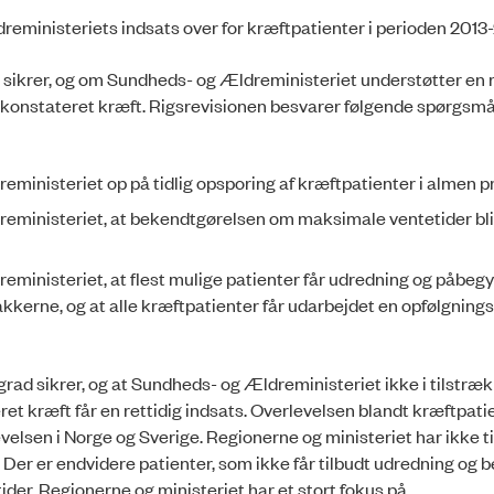
ministeriets indsats over for kræftpatienter i perioden 2013
sikrer, og om Sundheds- og Ældreministeriet understøtter en r
er konstateret kræft. Rigsrevisionen besvarer følgende spørgsmål
eministeriet op på tidlig opsporing af kræftpatienter i almen p
reministeriet, at bekendtgørelsen om maksimale ventetider bl
eministeriet, at flest mulige patienter får udredning og påbeg
kkerne, og at alle kræftpatienter får udarbejdet en opfølgnings
 grad sikrer, og at Sundheds- og Ældreministeriet ikke i tilstræ
et kræft får en rettidig indsats. Overlevelsen blandt kræftpatie
elsen i Norge og Sverige. Regionerne og ministeriet har ikke t
. Der er endvidere patienter, som ikke får tilbudt udredning og b
r. Regionerne og ministeriet har et stort fokus på