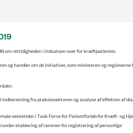
2019
018 om rettidigheden i indsatsen over for kræftpatienter.
en og handler om de initiativer, som ministeren og regionerne h
mråder:
l indberetning fra praksissekto­ren og analyse af effekten af di
ale ventetider i Task Force for Patientforløb for Kræft- og H
erunder etablering af rammer for registrering af personlige