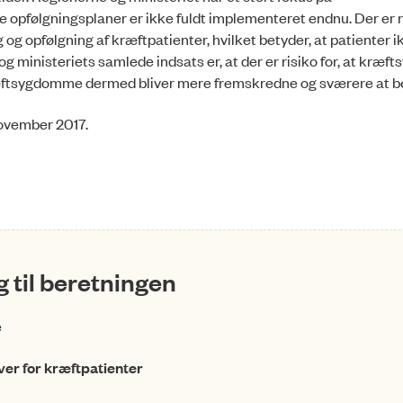
 opfølgningsplaner er ikke fuldt implementeret endnu. Der er 
g og opfølgning af kræftpatienter, hvilket betyder, at patienter ik
g ministeriets samlede indsats er, at der er risiko for, at kræ
kræftsygdomme dermed bliver mere fremskredne og sværere at 
 november 2017.
 til beretningen
e
ver for kræftpatienter