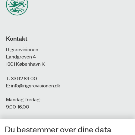
Kontakt
Rigsrevisionen
Landgreven 4
1301 København K
T: 33 92 84 00
E:
info@rigsrevisionen.dk
Mandag-fredag:
9.00-16.00​
CVR-nr.: 77806113
Du bestemmer over dine data
EAN-nr.: 5798000016002