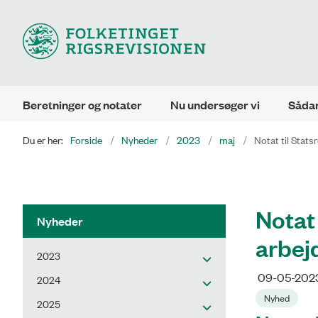
Beretninger og notater
Nu undersøger vi
Sådan
Du er her:
Forside
Nyheder
2023
maj
Notat til Stats
Notat
Nyheder
arbej
2023
09-05-202
2024
Nyhed
2025