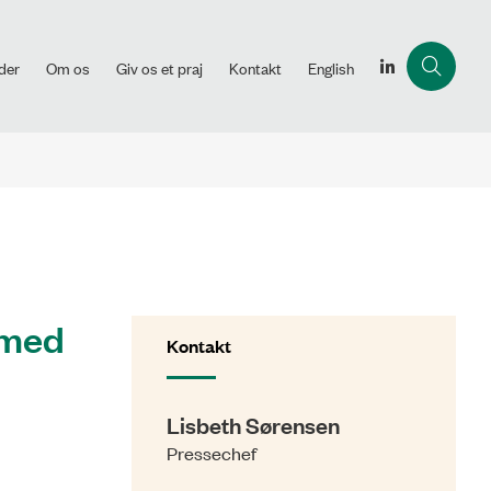
der
Om os
Giv os et praj
Kontakt
English
 med
Kontakt
Lisbeth Sørensen
Pressechef