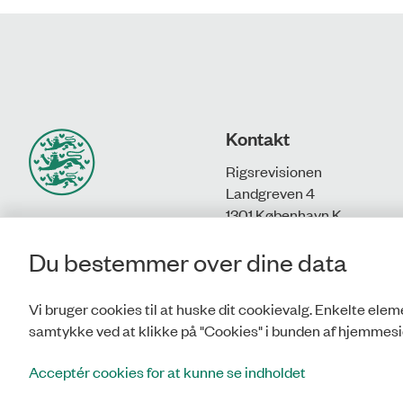
Kontakt
Rigsrevisionen
Landgreven 4
1301 København K
Du bestemmer over dine data
T: 33 92 84 00
E:
info@rigsrevisionen.dk
Vi bruger cookies til at huske dit cookievalg. Enkelte eleme
samtykke ved at klikke på "Cookies" i bunden af hjemmesi
Acceptér cookies for at kunne se indholdet