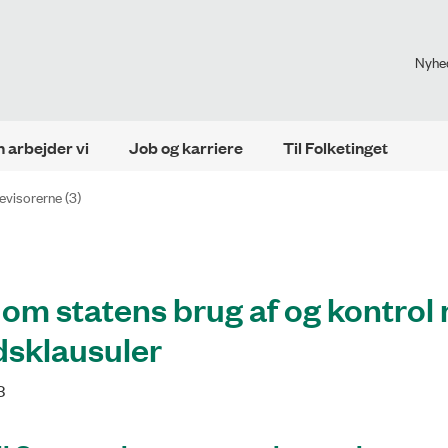
Nyhe
 arbejder vi
Job og karriere
Til Folketinget
revisorerne (3)
 om statens brug af og kontrol
dsklausuler
3