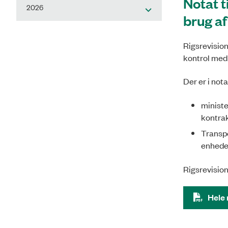
Notat t
2026
brug af
Rigsrevision
kontrol med
Der er i not
ministe
kontrak
Transpo
enheden
Rigsrevision
Hele 