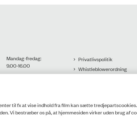
Mandag-fredag:
Privatlivspolitik
9.00-16.00​
Whistleblowerordning
Tilgængelighedserklæring
CVR-nr.: 77806113
EAN-nr.:
Cookies
5798000016002
nter til fx at vise indhold fra film kan sætte tredjepartscookies
den. Vi bestræber os på, at hjemmesiden virker uden brug af co