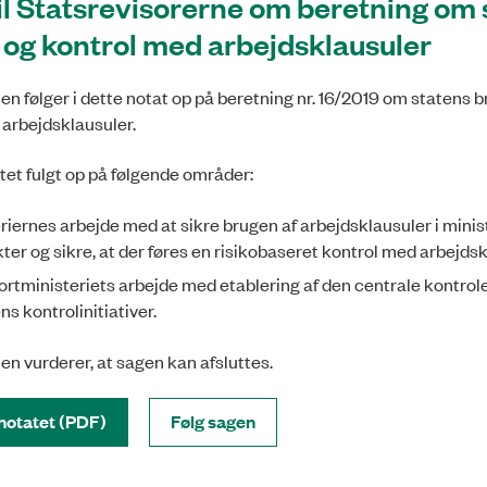
il Statsrevisorerne om beretning om 
 og kontrol med arbejdsklausuler
en følger i dette notat op på beretning nr. 16/2019 om statens b
 arbejdsklausuler.
atet fulgt op på følgende områder:
riernes arbejde med at sikre brugen af arbejdsklausuler i minis
ter og sikre, at der føres en risikobaseret kontrol med arbejds
rtministeriets arbejde med etablering af den centrale kontro
s kontrolinitiativer.
en vurderer, at sagen kan afsluttes.
notatet (PDF)
Følg sagen