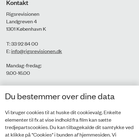
Kontakt
Rigsrevisionen
Landgreven 4
1301 København K
T: 33 92 84 00
E:
info@rigsrevisionen.dk
Mandag-fredag:
9.00-16.00​
CVR-nr.: 77806113
Du bestemmer over dine data
EAN-nr.: 5798000016002
Vi bruger cookies til at huske dit cookievalg. Enkelte
elementer til fx at vise indhold fra film kan sætte
Privatlivspolitik
tredjepartscookies. Du kan tilbagekalde dit samtykke ved
at klikke på "Cookies" i bunden af hjemmesiden. Vi
Whistleblowerordning