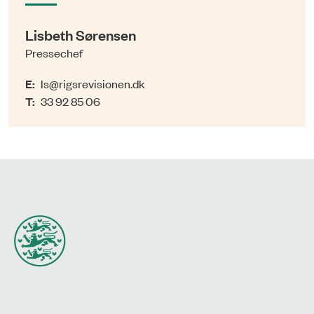
Lisbeth Sørensen
Pressechef
E:
ls@rigsrevisionen.dk
T:
33 92 85 06