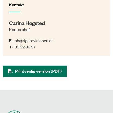
Kontakt
Carina Høgsted
Kontorchef
E:
ch@rigsrevisionen.dk
T:
33 92 86 97
Printvenlig version (PDF)