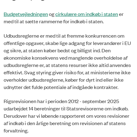
Budgetvejledningen
og
cirkulære om indkøb i staten
er
med til at sætte rammerne for indkøb i staten.
Udbudsreglerne er med til at fremme konkurrencen om
offentlige opgaver, skabe lige adgang for leverandører i EU
og sikre, at staten køber bedst og billigst ind. Den
økonomiske konsekvens ved manglende overholdelse af
udbudsreglerne er, at statens resurser ikke altid anvendes
effektivt. Svag styring giver risiko for, at ministerierne ikke
overholder udbudsreglerne, køber for dyrt ind eller ikke
udnytter det fulde potentiale af indgåede kontrakter.
Rigsrevisionen har i perioden 2012 - september 2025
udarbejdet 14 beretninger til Statsrevisorerne om indkøb.
Derudover har vi løbende rapporteret om vores revisioner
af indkøb i den årlige beretning om revisionen af statens
forvaltning.