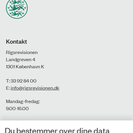
Kontakt
Rigsrevisionen
Landgreven 4
1301 København K
T: 33 92 84 00
E:
info@rigsrevisionen.dk
Mandag-fredag:
9.00-16.00​
CVR-nr.: 77806113
Du bestemmer over dine data
EAN-nr.: 5798000016002