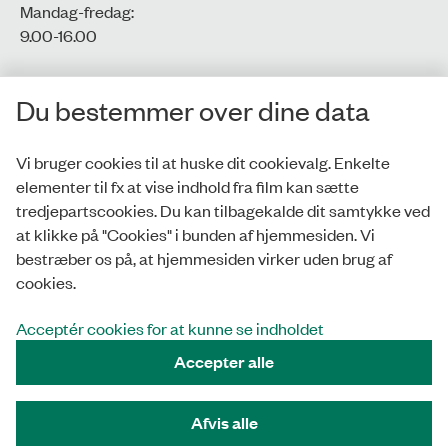
Mandag-fredag:
9.00-16.00​
CVR-nr.: 77806113
Du bestemmer over dine data
EAN-nr.: 5798000016002
Vi bruger cookies til at huske dit cookievalg. Enkelte
elementer til fx at vise indhold fra film kan sætte
Privatlivspolitik
tredjepartscookies. Du kan tilbagekalde dit samtykke ved
at klikke på "Cookies" i bunden af hjemmesiden. Vi
Whistleblowerordning
bestræber os på, at hjemmesiden virker uden brug af
Tilgængelighedserklæring
cookies.
Cookies
Acceptér cookies for at kunne se indholdet
Accepter alle
Tilmeld nyhedsbrev
Afvis alle