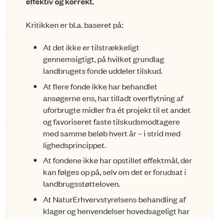
effektiv og korrekt.
Kritikken er bl.a. baseret på:
At det ikke er tilstrækkeligt
gennemsigtigt, på hvilket grundlag
landbrugets fonde uddeler tilskud.
At flere fonde ikke har behandlet
ansøgerne ens, har tilladt overflytning af
uforbrugte midler fra ét projekt til et andet
og favoriseret faste tilskudsmodtagere
med samme beløb hvert år – i strid med
lighedsprincippet.
At fondene ikke har opstillet effektmål, der
kan følges op på, selv om det er forudsat i
landbrugsstøtteloven.
At NaturErhvervstyrelsens behandling af
klager og henvendelser hovedsageligt har