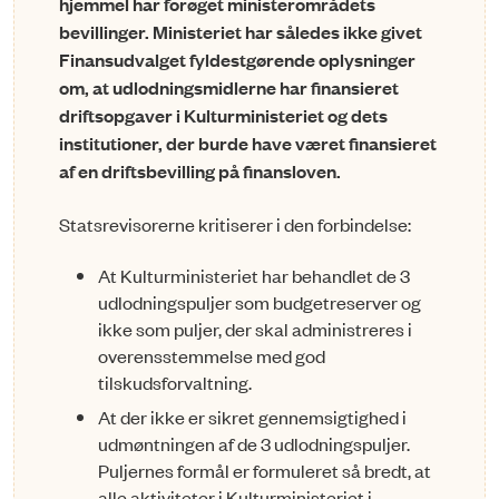
hjemmel har forøget ministerområdets
bevillinger. Ministeriet har således ikke givet
Finansudvalget fyldestgørende oplysninger
om, at udlodningsmidlerne har finansieret
driftsopgaver i Kulturministeriet og dets
institutioner, der burde have været finansieret
af en driftsbevilling på finansloven.
Statsrevisorerne kritiserer i den forbindelse:
At Kulturministeriet har behandlet de 3
udlodningspuljer som budgetreserver og
ikke som puljer, der skal administreres i
overensstemmelse med god
tilskudsforvaltning.
At der ikke er sikret gennemsigtighed i
udmøntningen af de 3 udlodningspuljer.
Puljernes formål er formuleret så bredt, at
alle aktiviteter i Kulturministeriet i