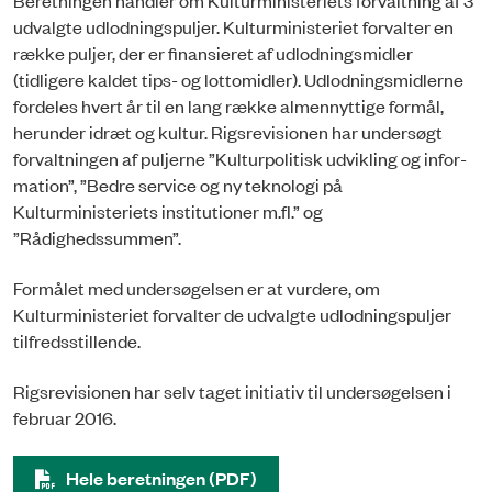
udvalgte udlodningspuljer. Kultur­ministe­ri­et forvalter en
række puljer, der er finansieret af udlodningsmidler
(tidligere kaldet tips- og lottomidler). Udlod­nings­mid­ler­ne
fordeles hvert år til en lang række almennyttige formål,
herunder idræt og kultur. Rigsrevisionen har und­er­søgt
forvaltningen af puljerne ”Kulturpolitisk udvikling og infor­
ma­tion”, ”Bedre service og ny teknologi på
Kulturministeriets institutioner m.fl.” og
”Rådighedssummen”.
Formålet med undersøgelsen er at vurdere, om
Kulturministeriet forvalter de udvalgte udlodnings­pul­jer
tilfredsstillende.
Rigsrevisionen har selv taget initiativ til undersøgelsen i
februar 2016.
Hele beretningen (PDF)