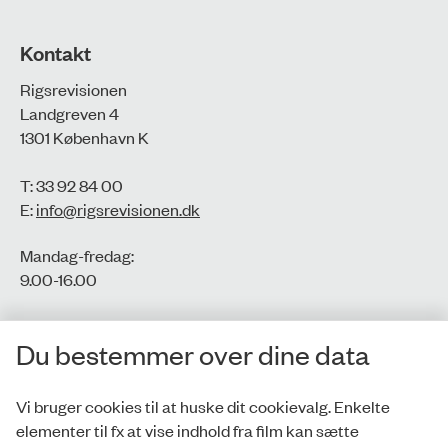
Kontakt
Rigsrevisionen
Landgreven 4
1301 København K
T: 33 92 84 00
E:
info@rigsrevisionen.dk
Mandag-fredag:
9.00-16.00​
CVR-nr.: 77806113
Du bestemmer over dine data
EAN-nr.: 5798000016002
Vi bruger cookies til at huske dit cookievalg. Enkelte
elementer til fx at vise indhold fra film kan sætte