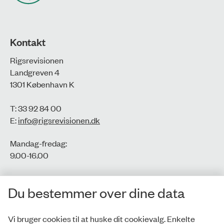
Kontakt
Rigsrevisionen
Landgreven 4
1301 København K
T: 33 92 84 00
E:
info@rigsrevisionen.dk
Mandag-fredag:
9.00-16.00​
CVR-nr.: 77806113
Du bestemmer over dine data
EAN-nr.: 5798000016002
Vi bruger cookies til at huske dit cookievalg. Enkelte