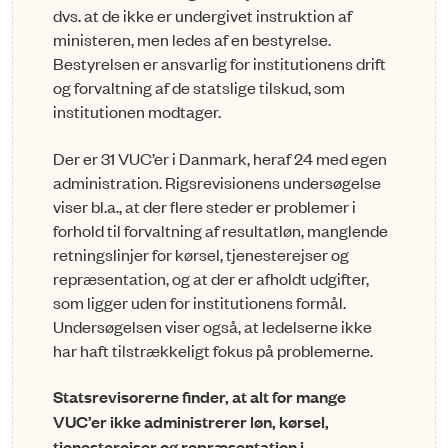
dvs. at de ikke er undergivet instruktion af
ministeren, men ledes af en bestyrelse.
Bestyrelsen er ansvarlig for institutionens drift
og forvaltning af de statslige tilskud, som
institutionen modtager.
Der er 31 VUC’er i Danmark, heraf 24 med egen
administration. Rigsrevisionens undersøgelse
viser bl.a., at der flere steder er problemer i
forhold til forvaltning af resultatløn, manglende
retningslinjer for kørsel, tjenesterejser og
repræsentation, og at der er afholdt udgifter,
som ligger uden for institutionens formål.
Undersøgelsen viser også, at ledelserne ikke
har haft tilstrækkeligt fokus på problemerne.
Statsrevisorerne finder, at alt for mange
VUC’er ikke administrerer løn, kørsel,
tjenesterejser og repræsentation i