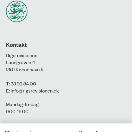
Kontakt
Rigsrevisionen
Landgreven 4
1301 København K
T: 33 92 84 00
E:
info@rigsrevisionen.dk
Mandag-fredag:
9.00-16.00​
CVR-nr.: 77806113
EAN-nr.: 5798000016002