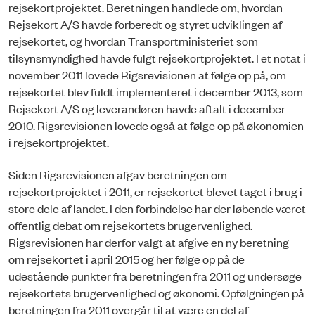
rejsekortprojektet. Beretningen handlede om, hvordan
Rejsekort A/S havde forberedt og styret udviklingen af
rejsekortet, og hvordan Transportministeriet som
tilsynsmyndighed havde fulgt rejsekortprojektet. I et notat i
november 2011 lovede Rigsrevisionen at følge op på, om
rejsekortet blev fuldt implementeret i december 2013, som
Rejsekort A/S og leverandøren havde aftalt i december
2010. Rigsrevisionen lovede også at følge op på økonomien
i rejsekortprojektet.
Siden Rigsrevisionen afgav beretningen om
rejsekortprojektet i 2011, er rejsekortet blevet taget i brug i
store dele af landet. I den forbindelse har der løbende været
offentlig debat om rejsekortets brugervenlighed.
Rigsrevisionen har derfor valgt at afgive en ny beretning
om rejsekortet i april 2015 og her følge op på de
udestående punkter fra beretningen fra 2011 og undersøge
rejsekortets brugervenlighed og økonomi. Opfølgningen på
beretningen fra 2011 overgår til at være en del af