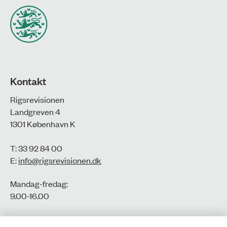
Kontakt
Rigsrevisionen
Landgreven 4
1301 København K
T: 33 92 84 00
E:
info@rigsrevisionen.dk
Mandag-fredag:
9.00-16.00​
CVR-nr.: 77806113