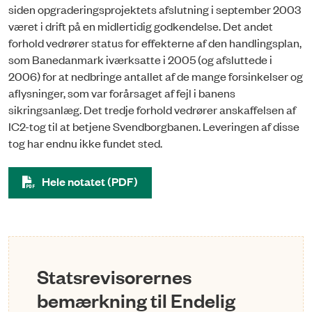
siden opgraderingsprojektets afslutning i september 2003
været i drift på en mid­lertidig godkendelse. Det andet
forhold vedrører status for effekterne af den handlingsplan,
som Banedanmark iværksatte i 2005 (og afsluttede i
2006) for at nedbringe antallet af de mange forsin­kel­ser og
af­lysninger, som var forårsaget af fejl i banens
sikringsanlæg. Det tredje forhold vedrører an­skaffelsen af
IC2-tog til at betjene Svendborgbanen. Leveringen af disse
tog har endnu ikke fun­det sted.
Hele notatet (PDF)
Statsrevisorernes
bemærkning til Endelig