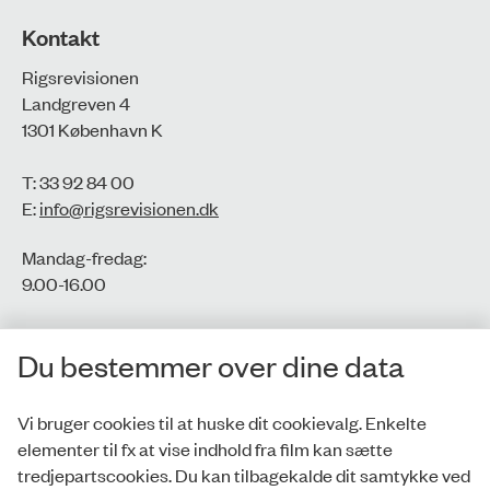
Kontakt
Rigsrevisionen
Landgreven 4
1301 København K
T: 33 92 84 00
E:
info@rigsrevisionen.dk
Mandag-fredag:
9.00-16.00​
CVR-nr.: 77806113
Du bestemmer over dine data
EAN-nr.: 5798000016002
Vi bruger cookies til at huske dit cookievalg. Enkelte
elementer til fx at vise indhold fra film kan sætte
Privatlivspolitik
tredjepartscookies. Du kan tilbagekalde dit samtykke ved