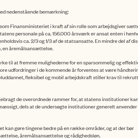
t med nedenstående bemærkning:
m Finansministeriet i kraft af sin rolle som arbejdsgiver sætte
tatens personale på ca. 156.000 årsværk er ansat enten i henho
oldsvis ca. 2/3 og 1/3 af de statsansatte. En mindre del af dis
e, en åremålsansættelse.
e til at fremme mulighederne for en sparsommelig og effekti
store udfordringer i de kommende år forventes at være håndteri
ddannet, fleksibel og mobil arbejdskraft stiller krav til rekrut
ejebragt de overordnede rammer for, at statens institutioner ka
æssigt, dels at de undersøgte institutioner generelt anvender
iet kan gøre tingene bedre på en række områder, og at der bør
ansættelse, åremålsansættelse og rådighedsløn.