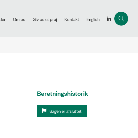
der
Om os
Giv os et praj
Kontakt
English
Beretningshistorik
Sagen er afsluttet