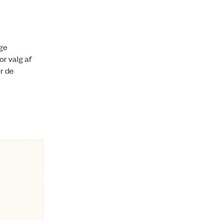
ige
or valg af
er de