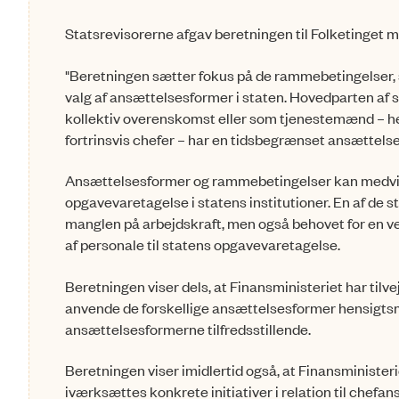
Statsrevisorerne afgav beretningen til Folketinge
"Beretningen sætter fokus på de rammebetingelser, so
valg af ansættelsesformer i staten. Hovedparten af s
kollektiv overenskomst eller som tjenestemænd – henh
fortrinsvis chefer – har en tidsbegrænset ansættels
Ansættelsesformer og rammebetingelser kan medvirk
opgavevaretagelse i statens institutioner. En af de 
manglen på arbejdskraft, men også behovet for en velu
af personale til statens opgavevaretagelse.
Beretningen viser dels, at Finansministeriet har tilv
anvende de forskellige ansættelsesformer hensigtsm
ansættelsesformerne tilfredsstillende.
Beretningen viser imidlertid også, at Finansminister
iværksættes konkrete initiativer i relation til chef