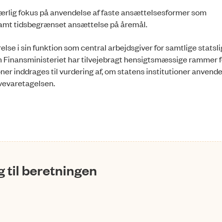
særlig fokus på anvendelse af faste ansættelsesformer som
mt tidsbegrænset ansættelse på åremål.
se i sin funktion som central arbejdsgiver for samtlige statsl
 om Finansministeriet har tilvejebragt hensigtsmæssige rammer f
oner inddrages til vurdering af, om statens institutioner anvend
avevaretagelsen.
 til beretningen