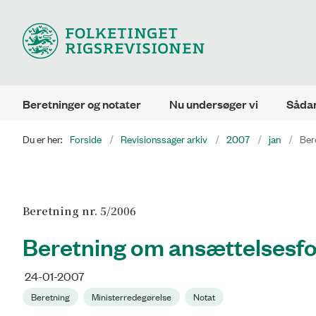
Beretninger og notater
Nu undersøger vi
Sådan
Du er her:
Forside
Revisionssager arkiv
2007
jan
Ber
Beretning nr. 5/2006
Beretning om ansættelsesfo
24-01-2007
Beretning
Ministerredegørelse
Notat