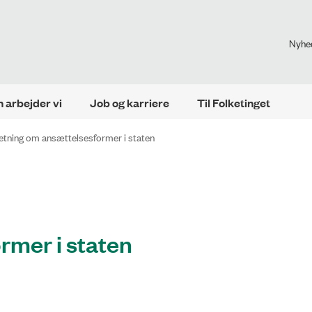
Nyhe
 arbejder vi
Job og karriere
Til Folketinget
etning om ansættelsesformer i staten
rmer i staten