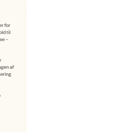
r for
ld til
se –
v
ngen af
tering
n