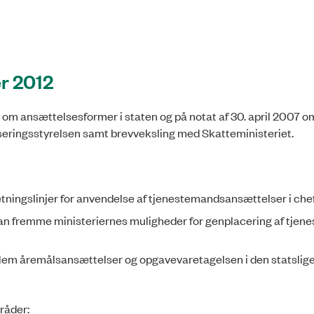
er 2012
06 om ansættelsesformer i staten og på notat af 30. april 2007
eringsstyrelsen samt brevveksling med Skatteministeriet.
ningslinjer for anvendelse af tjenestemandsansættelser i chefs
r kan fremme ministeriernes muligheder for genplacering af tje
em åremålsansættelser og opgavevaretagelsen i den statslig
råder: