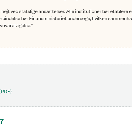
es højt ved statslige ansættelser. Alle institutioner bør etablere 
n forbindelse bør Finansministeriet undersøge, hvilken sammen
vevaretagelse."
 (PDF)
07