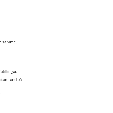
 om samme.
tillinger.
nestemænd på
e