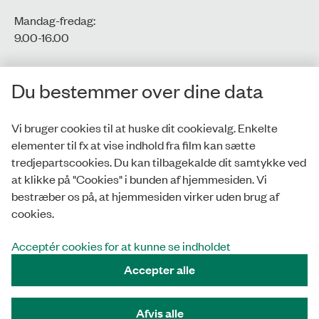
Mandag-fredag:
9.00-16.00​
CVR-nr.: 77806113
Du bestemmer over dine data
EAN-nr.: 5798000016002
Vi bruger cookies til at huske dit cookievalg. Enkelte
elementer til fx at vise indhold fra film kan sætte
Privatlivspolitik
tredjepartscookies. Du kan tilbagekalde dit samtykke ved
at klikke på "Cookies" i bunden af hjemmesiden. Vi
Whistleblowerordning
bestræber os på, at hjemmesiden virker uden brug af
Tilgængelighedserklæring
cookies.
Cookies
Acceptér cookies for at kunne se indholdet
Accepter alle
Tilmeld nyhedsbrev
Afvis alle