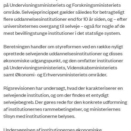
på Undervisningsministeriets og Forskningsministeriets
område. Selvejeprincippet gælder således for betragteligt
flere uddannelsesinstitutioner end for 10 år siden, og – efter
universiteternes overgang til selveje – også for nogle af de
mest bevillingstunge institutioner i det statslige system.
Beretningen handler om styreformen ved en række nyligt
oprettede selvejende uddannelsesinstitutioner og disses
økonomiske udgangspunkt, og den omfatter institutioner
på Undervisningsministeriets, Videnskabsministeriets
samt Økonomi- og Erhvervsministeriets områder.
Rigsrevisionen har undersøgt, hvad der karakteriserer en
selvejende institution, og om der findes et entydigt
selvejebegreb. Der gøres rede for den konkrete udformning
af institutionernes rammebetingelser, og ministeriernes
tilsyn med institutionerne belyses.
Undersøgelsen af institutionernes økonomiske