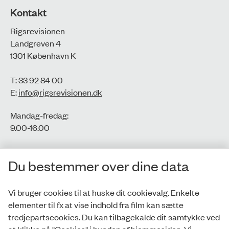
Kontakt
Rigsrevisionen
Landgreven 4
1301 København K
T: 33 92 84 00
E:
info@rigsrevisionen.dk
Mandag-fredag:
9.00-16.00​
CVR-nr.: 77806113
Du bestemmer over dine data
EAN-nr.: 5798000016002
Vi bruger cookies til at huske dit cookievalg. Enkelte
elementer til fx at vise indhold fra film kan sætte
Privatlivspolitik
tredjepartscookies. Du kan tilbagekalde dit samtykke ved
at klikke på "Cookies" i bunden af hjemmesiden. Vi