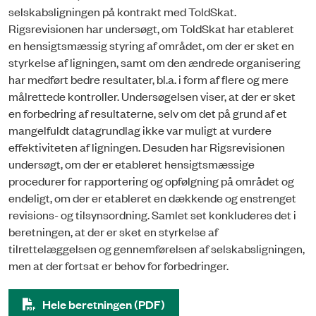
selskabsligningen på kontrakt med ToldSkat.
Rigsrevisionen har undersøgt, om ToldSkat har etableret
en hensigtsmæssig styring af området, om der er sket en
styrkelse af ligningen, samt om den ændrede organisering
har medført bedre resultater, bl.a. i form af flere og mere
målrettede kontroller. Undersøgelsen viser, at der er sket
en forbedring af resultaterne, selv om det på grund af et
mangelfuldt datagrundlag ikke var muligt at vurdere
effektiviteten af ligningen. Desuden har Rigsrevisionen
undersøgt, om der er etableret hensigtsmæssige
procedurer for rapportering og opfølgning på området og
endeligt, om der er etableret en dækkende og enstrenget
revisions- og tilsynsordning. Samlet set konkluderes det i
beretningen, at der er sket en styrkelse af
tilrettelæggelsen og gennemførelsen af selskabsligningen,
men at der fortsat er behov for forbedringer.
Hele beretningen (PDF)