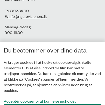
T: 33 92 84 00
E:
info@rigsrevisionen.dk
Mandag-fredag:
9.00-16.00​
CVR-nr.: 77806113
Du bestemmer over dine data
EAN-nr.: 5798000016002
Vi bruger cookies til at huske dit cookievalg. Enkelte
elementer til fx at vise indhold fra film kan sætte
Privatlivspolitik
tredjepartscookies. Du kan tilbagekalde dit samtykke ved
at klikke på "Cookies" i bunden af hjemmesiden. Vi
Whistleblowerordning
bestræber os på, at hjemmesiden virker uden brug af
Tilgængelighedserklæring
cookies.
Cookies
Acceptér cookies for at kunne se indholdet