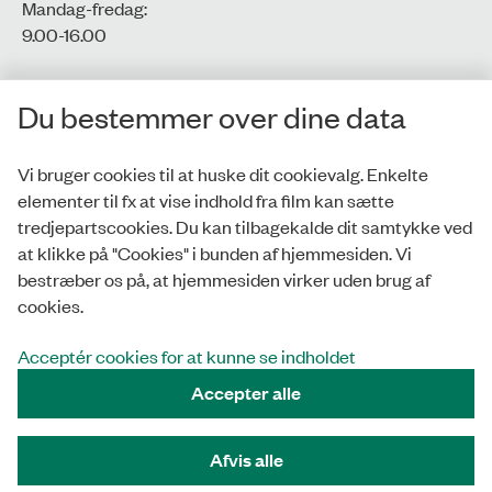
Mandag-fredag:
9.00-16.00​
CVR-nr.: 77806113
Du bestemmer over dine data
EAN-nr.: 5798000016002
Vi bruger cookies til at huske dit cookievalg. Enkelte
elementer til fx at vise indhold fra film kan sætte
Privatlivspolitik
tredjepartscookies. Du kan tilbagekalde dit samtykke ved
at klikke på "Cookies" i bunden af hjemmesiden. Vi
Whistleblowerordning
bestræber os på, at hjemmesiden virker uden brug af
Tilgængelighedserklæring
cookies.
Cookies
Acceptér cookies for at kunne se indholdet
Accepter alle
Tilmeld nyhedsbrev
Afvis alle