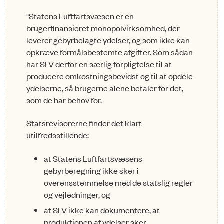
"Statens Luftfartsvæsen er en
brugerfinansieret monopolvirksomhed, der
leverer gebyrbelagte ydelser, og som ikke kan
opkræve formålsbestemte afgifter. Som sådan
har SLV derfor en særlig for­pligtelse til at
producere omkostningsbevidst og til at opdele
ydelserne, så brugerne alene betaler for det,
som de har behov for.
Statsrevisorerne finder det klart
utilfredsstillende:
at Statens Luftfartsvæsens
gebyrberegning ikke sker i
overensstemmelse med de statslig regler
og vejledninger, og
at SLV ikke kan dokumentere, at
produktionen af ydelser sker