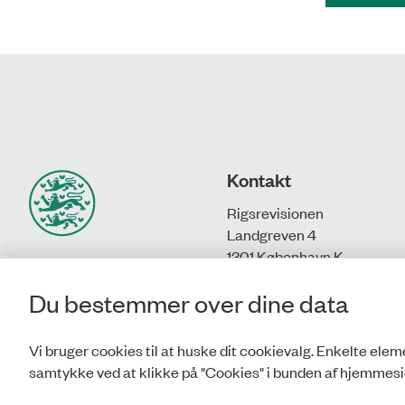
Kontakt
Rigsrevisionen
Landgreven 4
1301 København K
Du bestemmer over dine data
T: 33 92 84 00
E:
info@rigsrevisionen.dk
Vi bruger cookies til at huske dit cookievalg. Enkelte eleme
samtykke ved at klikke på "Cookies" i bunden af hjemmesi