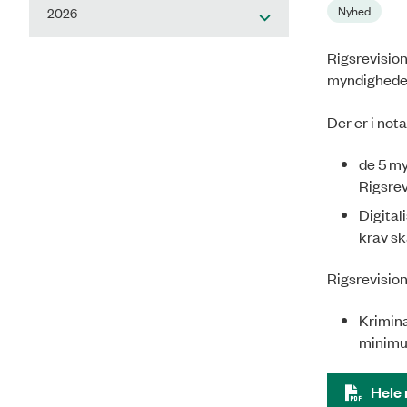
Nyhed
2026
Rigsrevision
myndigheder
Der er i not
de 5 my
Rigsrev
Digital
krav sk
Rigsrevision
Krimina
minimu
Hele 