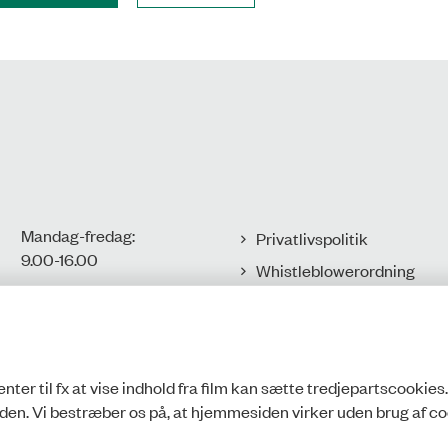
Mandag-fredag:
Privatlivspolitik
9.00-16.00​
Whistleblowerordning
Tilgængelighedserklæring
CVR-nr.: 77806113
EAN-nr.:
Cookies
5798000016002
nter til fx at vise indhold fra film kan sætte tredjepartscookies
den. Vi bestræber os på, at hjemmesiden virker uden brug af co