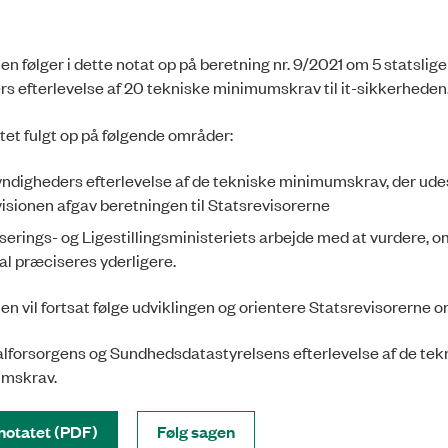
en følger i dette notat op på beretning nr. 9/2021 om 5 statslige
s efterlevelse af 20 tekniske minimumskrav til it-sikkerheden
atet fulgt op på følgende områder:
ndigheders efterlevelse af de tekniske minimumskrav, der ude
isionen afgav beretningen til Statsrevisorerne
iserings- og Ligestillingsministeriets arbejde med at vurdere, 
al præciseres yderligere.
en vil fortsat følge udviklingen og orientere Statsrevisorerne 
lforsorgens og Sundhedsdatastyrelsens efterlevelse af de tek
mskrav.
notatet (PDF)
Følg sagen