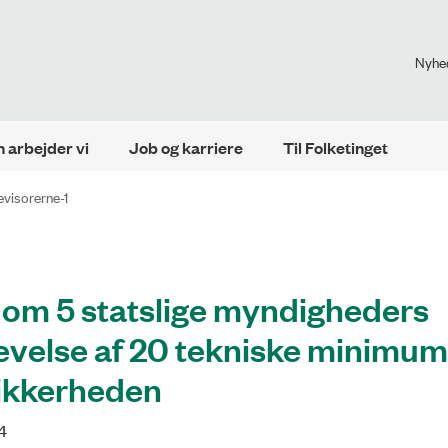
Nyhe
 arbejder vi
Job og karriere
Til Folketinget
evisorerne-1
 om 5 statslige myndigheders
levelse af 20 tekniske minimu
-sikkerheden
4