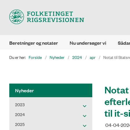
Beretninger og notater
Nu undersøger vi
Sådan
Du er her:
Forside
Nyheder
2024
apr
Notat til Statsr
Notat
Nyheder
efter
2023
til it
2024
2025
04-04-202