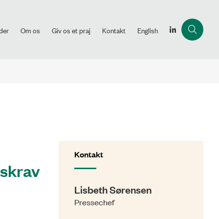
der
Om os
Giv os et praj
Kontakt
English
Kontakt
mskrav
Lisbeth Sørensen
Pressechef