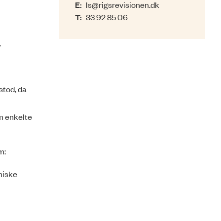
E:
ls@rigsrevisionen.dk
T:
33 92 85 06
.
stod, da
om enkelte
om:
niske