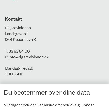
Kontakt
Rigsrevisionen
Landgreven 4
1301 København K
T: 33 92 84 00
E:
info@rigsrevisionen.dk
Mandag-fredag:
9.00-16.00​
CVR-nr.: 77806113
Du bestemmer over dine data
EAN-nr.: 5798000016002
Vi bruger cookies til at huske dit cookievalg. Enkelte