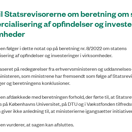
il Statsrevisorerne om beretning om 
ialisering af opfindelser og investe
mheder
en følger i dette notat op på beretning nr. 8/2022 om statens
ering af opfindelser og investeringer i virksomheder.
baseret på redegørelser fra erhvervsministeren og uddannelses
inisteren, som ministrene har fremsendt som følge af Statsrev
r og beretningens konklusioner.
en afdækkede med beretningen forhold, der førte til, at Statsr
s på Københavns Universitet, på DTU og i Vækstfonden tilfredss
giver ikke anledning til, at ministerierne igangsætter initiative
en vurderer, at sagen kan afsluttes.