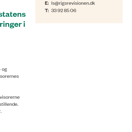
E:
ls@rigsrevisionen.dk
T:
33 92 85 06
statens
ringer i
- og
isorernes
evisorerne
tillende.
r.