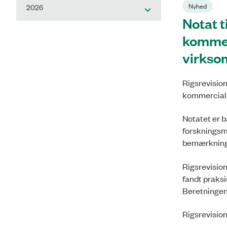
Nyhed
2026
Notat t
kommerc
virkso
Rigsrevision
kommercialis
Notatet er 
forskningsm
bemærkninge
Rigsrevision
fandt praksi
Beretningen 
Rigsrevision