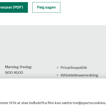
notatet (PDF)
Følg sagen
Mandag-fredag:
Privatlivspolitik
9.00-16.00​
Whistleblowerordning
Tilgængelighedserklæring
CVR-nr.: 77806113
EAN-nr.:
Cookies
5798000016002
nter til fx at vise indhold fra film kan sætte tredjepartscookies