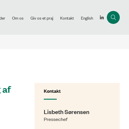
der
Om os
Giv os et praj
Kontakt
English
 af
Kontakt
Lisbeth Sørensen
Pressechef