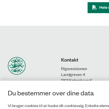
Hele 
Kontakt
Rigsrevisionen
Landgreven 4
1301 København K
Du bestemmer over dine data
T: 33 92 84 00
E:
info@rigsrevisionen.dk
Vi bruger cookies til at huske dit cookievalg. Enkelte eleme