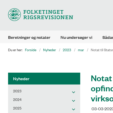
Beretninger og notater
Nu undersøger vi
Sådan
Du er her:
Forside
Nyheder
2023
mar
Notat til Stats
Notat
Nyheder
opfind
2023
virks
2024
2025
03-03-202