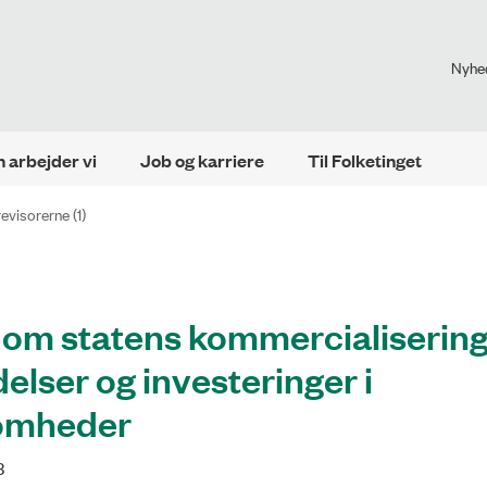
Nyhe
 arbejder vi
Job og karriere
Til Folketinget
revisorerne (1)
 om statens kommercialisering
elser og investeringer i
omheder
3