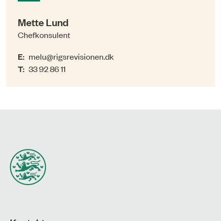
Mette Lund
Chefkonsulent
E:
melu@rigsrevisionen.dk
T:
33 92 86 11