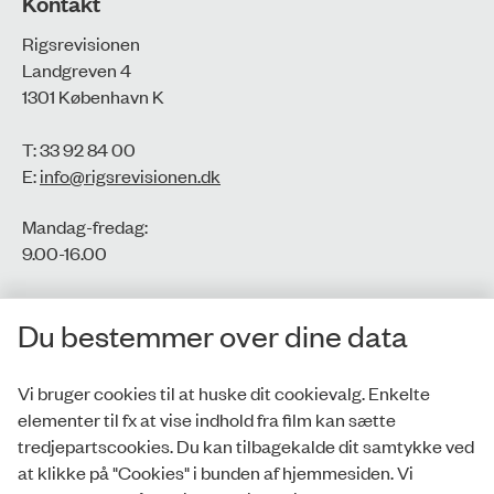
Kontakt
Rigsrevisionen
Landgreven 4
1301 København K
T: 33 92 84 00
E:
info@rigsrevisionen.dk
Mandag-fredag:
9.00-16.00​
CVR-nr.: 77806113
Du bestemmer over dine data
EAN-nr.: 5798000016002
Vi bruger cookies til at huske dit cookievalg. Enkelte
elementer til fx at vise indhold fra film kan sætte
Privatlivspolitik
tredjepartscookies. Du kan tilbagekalde dit samtykke ved
at klikke på "Cookies" i bunden af hjemmesiden. Vi
Whistleblowerordning