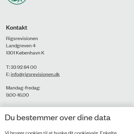
Kontakt
Rigsrevisionen
Landgreven 4
1301 København K
T: 33 92 84 00
E:
info@rigsrevisionen.dk
Mandag-fredag:
9.00-16.00​
CVR-nr.: 77806113
Du bestemmer over dine data
EAN-nr.: 5798000016002
Vi bruger cookies til at huske dit cookievalg. Enkelte