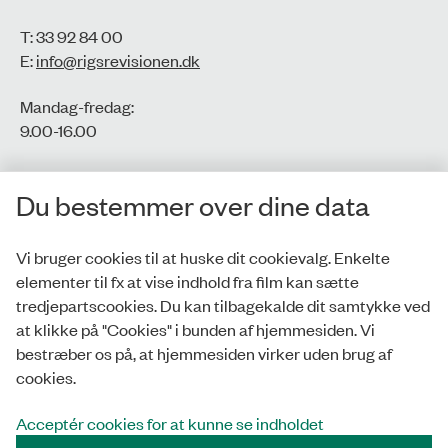
T: 33 92 84 00
E:
info@rigsrevisionen.dk
Mandag-fredag:
9.00-16.00​
CVR-nr.: 77806113
Du bestemmer over dine data
EAN-nr.: 5798000016002
Vi bruger cookies til at huske dit cookievalg. Enkelte
elementer til fx at vise indhold fra film kan sætte
Privatlivspolitik
tredjepartscookies. Du kan tilbagekalde dit samtykke ved
at klikke på "Cookies" i bunden af hjemmesiden. Vi
Whistleblowerordning
bestræber os på, at hjemmesiden virker uden brug af
Tilgængelighedserklæring
cookies.
Cookies
Acceptér cookies for at kunne se indholdet