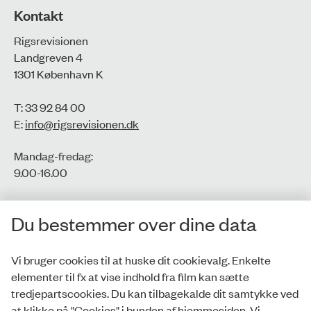
Kontakt
Rigsrevisionen
Landgreven 4
1301 København K
T: 33 92 84 00
E:
info@rigsrevisionen.dk
Mandag-fredag:
9.00-16.00​
CVR-nr.: 77806113
Du bestemmer over dine data
EAN-nr.: 5798000016002
Vi bruger cookies til at huske dit cookievalg. Enkelte
elementer til fx at vise indhold fra film kan sætte
Privatlivspolitik
tredjepartscookies. Du kan tilbagekalde dit samtykke ved
at klikke på "Cookies" i bunden af hjemmesiden. Vi