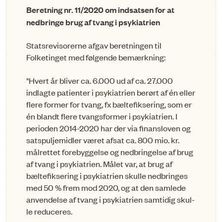
Beretning nr. 11/2020 om indsatsen for at
nedbringe brug af tvang i psykiatrien
Statsrevisorerne afgav beretningen til
Folketinget med følgende bemærkning:
"Hvert år bliver ca. 6.000 ud af ca. 27.000
indlagte patienter i psykiatrien be­rørt af én eller
flere former for tvang, fx bæltefiksering, som er
én blandt flere tvangsformer i psykiatrien. I
perioden 2014-2020 har der via finansloven og
satspuljemidler været afsat ca. 800 mio. kr.
målrettet forebyggelse og nedbringelse af brug
af tvang i psykiatrien. Målet var, at brug af
bæltefiksering i psykiatrien skulle nedbringes
med 50 % frem mod 2020, og at den samlede
anvendelse af tvang i psykiatrien samtidig skul­
le reduceres.