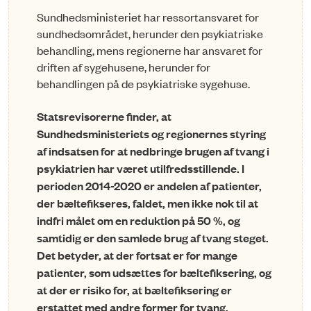
Sundhedsministeriet har ressortansvaret for
sundhedsområdet, herunder den psykiatriske
behandling, mens regionerne har ansvaret for
driften af sygehusene, herunder for
behandlingen på de psykiatriske sygehuse.
Statsrevisorerne finder, at
Sundhedsministeriets og regionernes styring
af indsatsen for at nedbringe brugen af tvang i
psykiatrien har været utilfredsstillende. I
perioden 2014-2020 er andelen af patienter,
der bæltefikseres, faldet, men ikke nok til at
indfri målet om en reduk­tion på 50 %, og
samtidig er den samlede brug af tvang steget.
Det betyder, at der fortsat er for mange
patienter, som udsættes for bæltefiksering, og
at der er risiko for, at bæltefiksering er
erstattet med andre former for tvang.