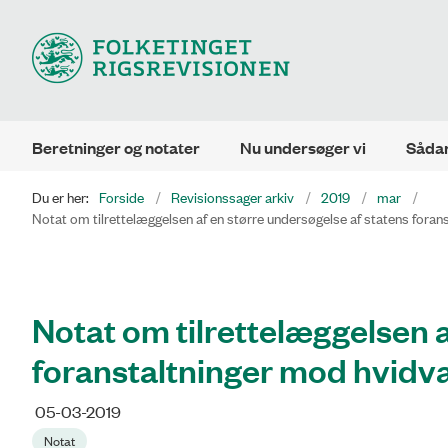
Beretninger og notater
Nu undersøger vi
Sådan
Du er her:
Forside
Revisionssager arkiv
2019
mar
Notat om tilrettelæggelsen af en større undersøgelse af statens forans
Notat om tilrettelæggelsen a
foranstaltninger mod hvidva
05-03-2019
Notat