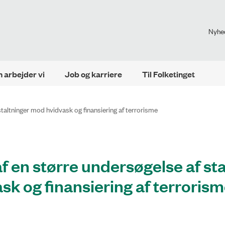
Nyhe
 arbejder vi
Job og karriere
Til Folketinget
taltninger mod hvidvask og finansiering af terrorisme
f en større undersøgelse af st
sk og finansiering af terroris