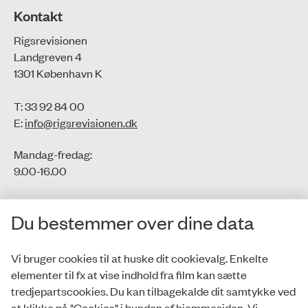
Kontakt
Rigsrevisionen
Landgreven 4
1301 København K
T: 33 92 84 00
E:
info@rigsrevisionen.dk
Mandag-fredag:
9.00-16.00​
CVR-nr.: 77806113
Du bestemmer over dine data
EAN-nr.: 5798000016002
Vi bruger cookies til at huske dit cookievalg. Enkelte
elementer til fx at vise indhold fra film kan sætte
Privatlivspolitik
tredjepartscookies. Du kan tilbagekalde dit samtykke ved
at klikke på "Cookies" i bunden af hjemmesiden. Vi