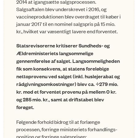
2014 at igangsætte salgsprocessen.
Salgsaftalen blev under­skrevet i 2016, og
vaccineproduktionen blev overdraget til køber i
januar 2017 til en nominel salgspris på 15 mio.
kr., hvilket var væsentligt lavere end forventet.
Statsrevisorerne kritiserer Sundheds- og
Ældreministeriets langsommelige
gennemførelse af salget. Langsommeligheden
fik som konsekvens, at statens foreløbige
nettoprovenu ved salget (inkl. huslejerabat og
rådgivningsomkostninger) blev ca. ÷279 mio.
kr. mod et forventet provenu på mellem 0 kr.
og 285 mio. kr., samt at driftstabet blev
forøget.
Følgende forhold bidrog til at forlænge
processen, forringe ministeriets forhandlings­
position og forringe salgsprisen: