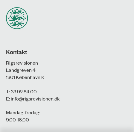
Kontakt
Rigsrevisionen
Landgreven 4
1301 København K
T: 33 92 84 00
E:
info@rigsrevisionen.dk
Mandag-fredag:
9.00-16.00​
CVR-nr.: 77806113