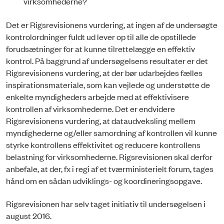
virksomhederne?
Det er Rigsrevisionens vurdering, at ingen af de undersøgte
kontrolordninger fuldt ud lever op til alle de opstillede
forudsætninger for at kunne tilrettelægge en effektiv
kontrol. På baggrund af undersøgelsens resultater er det
Rigsrevisionens vurdering, at der bør udarbejdes fælles
inspirationsmateriale, som kan vejlede og understøtte de
enkelte myndigheders arbejde med at effektivisere
kontrollen af virksomhederne. Det er endvidere
Rigsrevisionens vurdering, at dataudveksling mellem
myndighederne og/eller samordning af kontrollen vil kunne
styrke kontrollens effektivitet og reducere kontrollens
belastning for virksomhederne. Rigsrevisionen skal derfor
anbefale, at der, fx i regi af et tværministerielt forum, tages
hånd om en sådan udviklings- og koordineringsopgave.
Rigsrevisionen har selv taget initiativ til undersøgelsen i
august 2016.