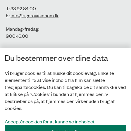
T: 33 92 84 00
E:
info@rigsrevisionen.dk
Mandag-fredag:
9.00-16.00​
CVR-nr.: 77806113
Du bestemmer over dine data
EAN-nr.: 5798000016002
Vi bruger cookies til at huske dit cookievalg. Enkelte
elementer til fx at vise indhold fra film kan sætte
Privatlivspolitik
tredjepartscookies. Du kan tilbagekalde dit samtykke ved
at klikke på "Cookies" i bunden af hjemmesiden. Vi
Whistleblowerordning
bestræber os på, at hjemmesiden virker uden brug af
Tilgængelighedserklæring
cookies.
Cookies
Acceptér cookies for at kunne se indholdet