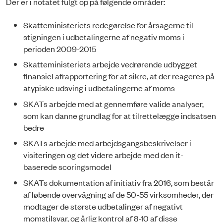
Der er i notatet fulgt op på følgende områder:
Skatteministeriets redegørelse for årsagerne til
stigningen i udbetalingerne af negativ moms i
perioden 2009-2015
Skatteministeriets arbejde vedrørende udbygget
finansiel afrapportering for at sikre, at der reageres på
atypiske udsving i udbetalingerne af moms
SKATs arbejde med at gennemføre valide analyser,
som kan danne grundlag for at tilrettelægge indsatsen
bedre
SKATs arbejde med arbejdsgangsbeskrivelser i
visiteringen og det videre arbejde med den it-
baserede scoringsmodel
SKATs dokumentation af initiativ fra 2016, som består
af løbende overvågning af de 50-55 virksomheder, der
modtager de største udbetalinger af negativt
momstilsvar, og årlig kontrol af 8-10 af disse