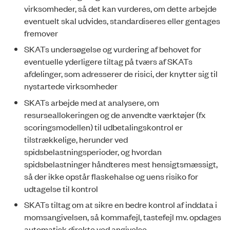
virksomheder, så det kan vurderes, om dette arbejde
eventuelt skal udvides, standardiseres eller gentages
fremover
SKATs undersøgelse og vurdering af behovet for
eventuelle yderligere tiltag på tværs af SKATs
afdelinger, som adresserer de risici, der knytter sig til
nystartede virksomheder
SKATs arbejde med at analysere, om
resurseallokeringen og de anvendte værktøjer (fx
scoringsmodellen) til udbetalingskontrol er
tilstrækkelige, herunder ved
spidsbelastningsperioder, og hvordan
spidsbelastninger håndteres mest hensigtsmæssigt,
så der ikke opstår flaskehalse og uens risiko for
udtagelse til kontrol
SKATs tiltag om at sikre en bedre kontrol af inddata i
momsangivelsen, så kommafejl, tastefejl mv. opdages
automatisk direkte ved angivelse.