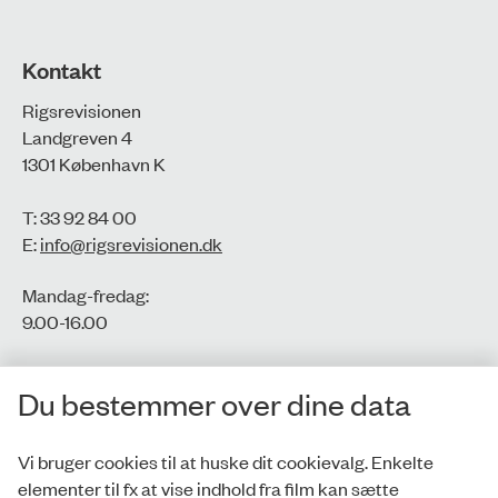
Kontakt
Rigsrevisionen
Landgreven 4
1301 København K
T: 33 92 84 00
E:
info@rigsrevisionen.dk
Mandag-fredag:
9.00-16.00​
CVR-nr.: 77806113
Du bestemmer over dine data
EAN-nr.: 5798000016002
Vi bruger cookies til at huske dit cookievalg. Enkelte
elementer til fx at vise indhold fra film kan sætte