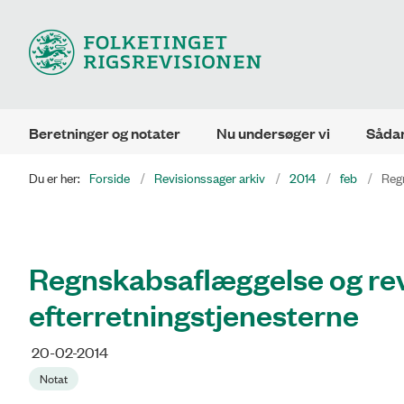
Beretninger og notater
Nu undersøger vi
Sådan
Du er her:
Forside
Revisionssager arkiv
2014
feb
Regn
Regnskabsaflæggelse og re
efterretningstjenesterne
20-02-2014
Notat