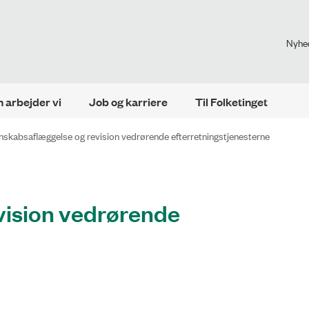
Nyhe
 arbejder vi
Job og karriere
Til Folketinget
skabsaflæggelse og revision vedrørende efterretningstjenesterne
vision vedrørende