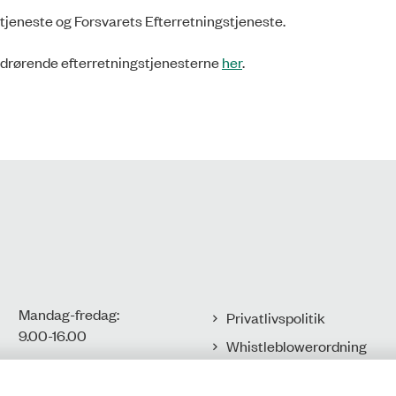
stjeneste og Forsvarets Efterretningstjeneste.
drørende efterretningstjenesterne
her
.
Mandag-fredag:
Privatlivspolitik
9.00-16.00​
Whistleblowerordning
Tilgængelighedserklæring
CVR-nr.: 77806113