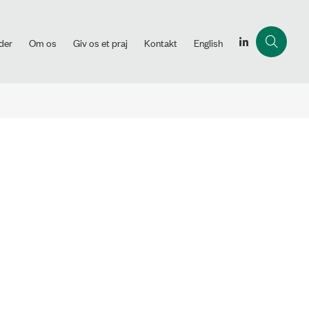
der
Om os
Giv os et praj
Kontakt
English