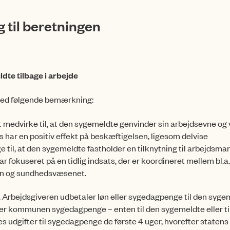
 til beretningen
ldte tilbage i arbejde
 med følgende bemærkning:
medvirke til, at den sygemeldte genvinder sin arbejdsevne og
sats har en positiv effekt på beskæftigelsen, ligesom delvise
il, at den sygemeldte fastholder en tilknytning til ar­bejdsma
r fokuseret på en tidlig indsats, der er koordineret mellem bl.a
en og sundhedsvæsenet.
Arbejdsgiveren udbetaler løn eller sygedagpenge til den syge
taler kommunen sygedagpenge – enten til den sygemeldte eller ti
 udgifter til sygedagpenge de første 4 uger, hvorefter statens