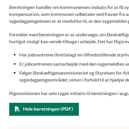
Beretningen handler om kommunernes indsats for at få sy
kompensation, som kommunen udbetaler ved fravær fra ar
sygedagpengeloven er at medvirke til, at den sygemeldte g
Formålet med beretningen er at undersøge, om Beskæftig
hurtigst muligt kan vende tilbage i arbejde. Det har Rigsr
Har jobcentrene tilrettelagt en tilfredsstillende styrin
Er jobcentrenes samarbejde med den sygemeldtes ar
Følger Beskæftigelsesministeriet og Styrelsen for Arb
sygedagpengeområdet, virker i forhold til at hjælpe 
Rigsrevisionen har selv taget initiativ til beretningen i aug
Hele beretningen (PDF)