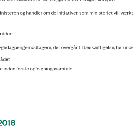
nisteren og handler om de initiativer, som ministeriet vil ivær
råder:
 sygedagpengemodtagere, der overgår til beskæftigelse, herunde
rådet
ge inden første opfølgningssamtale
 2016