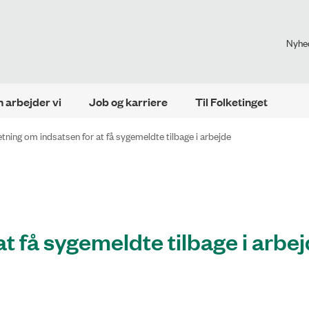
Nyhe
 arbejder vi
Job og karriere
Til Folketinget
tning om indsatsen for at få sygemeldte tilbage i arbejde
t få sygemeldte tilbage i arbe