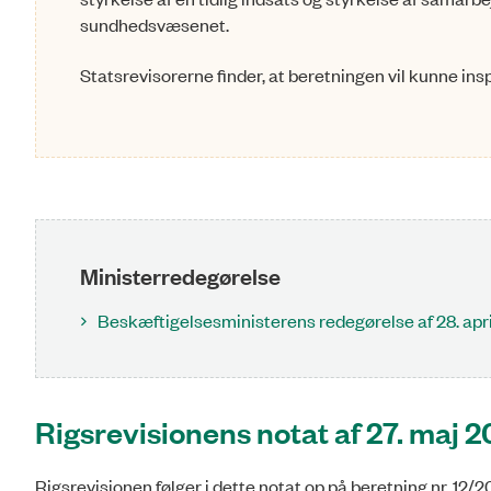
sundhedsvæsenet.
Statsrevisorerne finder, at beretningen vil kunne inspi
Ministerredegørelse
Beskæftigelsesministerens redegørelse af 28. apr
Rigsrevisionens notat af 27. maj 2
Rigsrevisionen følger i dette notat op på beretning nr. 12/