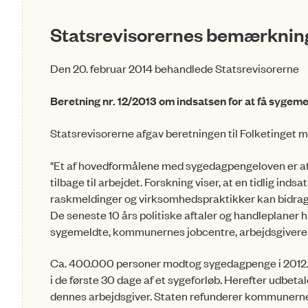
Statsrevisorernes bemærkning
Den 20. februar 2014 behandlede Statsrevisorerne
Beretning nr. 12/2013 om indsatsen for at få sygeme
Statsrevisorerne afgav beretningen til Folketinget
"Et af hovedformålene med sygedagpengeloven er at 
tilbage til arbejdet. Forskning viser, at en tidlig ind
raskmeldinger og virksomhedspraktikker kan bidrage t
De seneste 10 års politiske aftaler og handleplaner ha
sygemeldte, kommunernes jobcentre, arbejdsgiver
Ca. 400.000 personer modtog sygedagpenge i 2012. 
i de første 30 dage af et sygeforløb. Herefter ud­be
dennes arbejds­giver. Staten refunderer kommunernes