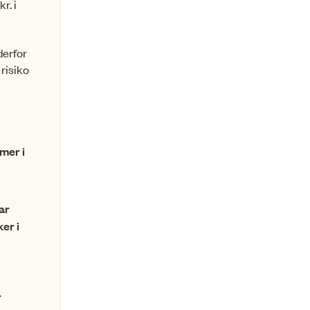
r. i
derfor
risiko
mer i
ar
er i
.