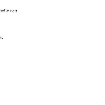
ksætte som
r: