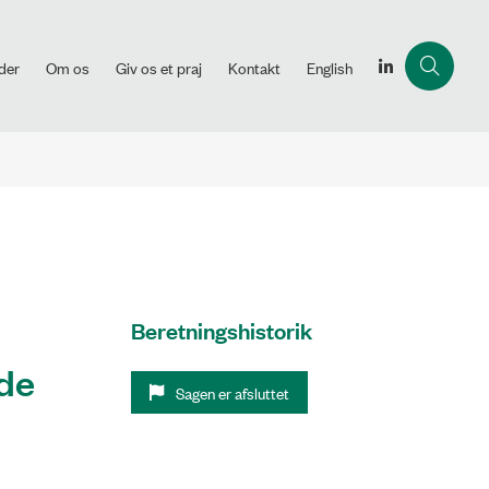
der
Om os
Giv os et praj
Kontakt
English
Beretningshistorik
jde
Sagen er afsluttet