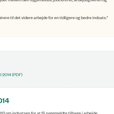
rere til det videre arbejde for en tidligere og bedre indsats."
il 2014 (PDF)
014
2013 om indsatsen for at få sygemeldte tilbage i arbejde.