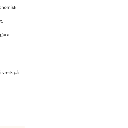
konomisk
t.
agere
 i værk på