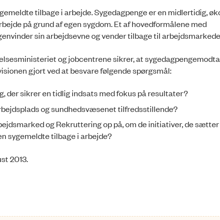
gemeldte tilbage i arbejde. Sygedagpenge er en midlertidig, ø
bejde på grund af egen sygdom. Et af hovedformålene med
envinder sin arbejdsevne og vender tilbage til arbejdsmarkede
elsesministeriet og jobcentrene sikrer, at sygedagpengemodt
evisionen gjort ved at besvare følgende spørgsmål:
g, der sikrer en tidlig indsats med fo­kus på resultater?
bejdsplads og sundhedsvæsenet tilfredsstillende?
ejdsmarked og Rekruttering op på, om de initiativer, de sætter
den sygemeldte tilbage i arbejde?
ust 2013.