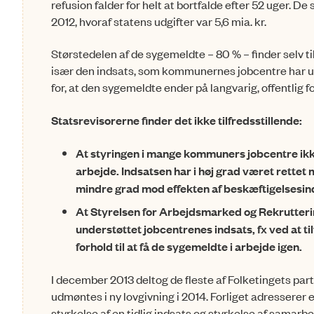
refusion falder for helt at bortfalde efter 52 uger. De
2012, hvoraf statens udgifter var 5,6 mia. kr.
Størstedelen af de sygemeldte – 80 % – finder selv ti
især den indsats, som kommunernes jobcentre har udfø
for, at den sygemeldte ender på langvarig, offentlig f
Statsrevisorerne finder det ikke tilfredsstillende:
At styringen i mange kommuners jobcentre ikk
arbejde. Indsatsen har i høj grad været rette
mindre grad mod effekten af beskæftigelsesin
At Styrelsen for Arbejdsmarked og Rekrutterin
understøttet jobcentrenes indsats, fx ved at t
forhold til at få de sygemeldte i arbejde igen.
I december 2013 deltog de fleste af Folketingets par
udmøntes i ny lovgivning i 2014. Forliget adresserer e
styrkelse af en tidlig indsats og styrkelse af samar