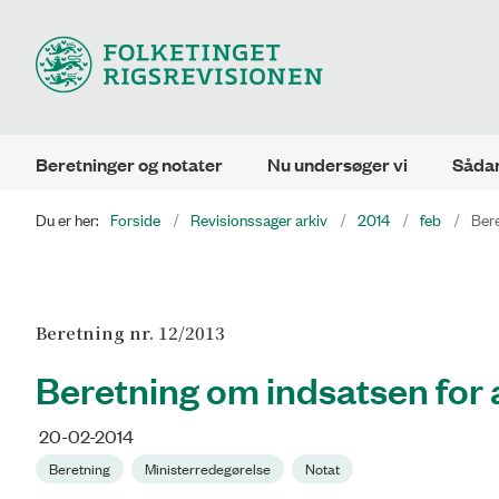
Beretninger og notater
Nu undersøger vi
Sådan
Du er her:
Forside
Revisionssager arkiv
2014
feb
Bere
Beretning nr. 12/2013
Beretning om indsatsen for a
20-02-2014
Beretning
Ministerredegørelse
Notat