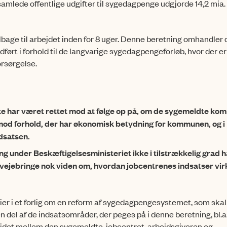
 samlede offentlige udgifter til sygedagpenge udgjorde 14,2 mia. k
lbage til arbejdet inden for 8 uger. Denne beretning omhandler 
rt i forhold til de langvarige sygedagpengeforløb, hvor der er 
orsørgelse.
e har været rettet mod at følge op på, om de sygemeldte kom
t mod forhold, der har økonomisk betydning for kommunen, og i
dsatsen.
g under Beskæftigelsesministeriet ikke i tilstrækkelig grad h
ilvejebringe nok viden om, hvordan jobcentrenes indsatser virk
tier i et forlig om en reform af sygedagpengesystemet, som skal
n del af de indsatsområder, der peges på i denne beretning, bl.a
bejdet mellem den sygemeldte, jobcentret, arbejdsgiveren og