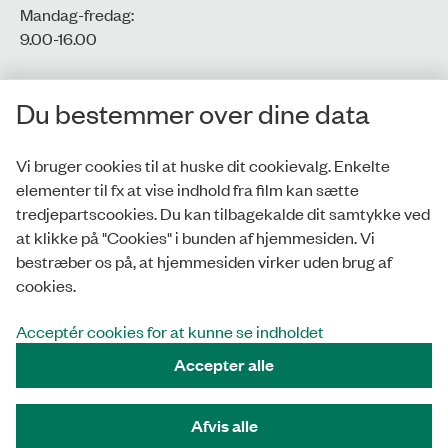
Mandag-fredag:
9.00-16.00​
CVR-nr.: 77806113
Du bestemmer over dine data
EAN-nr.: 5798000016002
Vi bruger cookies til at huske dit cookievalg. Enkelte
elementer til fx at vise indhold fra film kan sætte
Privatlivspolitik
tredjepartscookies. Du kan tilbagekalde dit samtykke ved
at klikke på "Cookies" i bunden af hjemmesiden. Vi
Whistleblowerordning
bestræber os på, at hjemmesiden virker uden brug af
Tilgængelighedserklæring
cookies.
Cookies
Acceptér cookies for at kunne se indholdet
Accepter alle
Tilmeld nyhedsbrev
Afvis alle