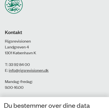
Kontakt
Rigsrevisionen
Landgreven 4
1301 København K
T: 33 92 84 00
E:
info@rigsrevisionen.dk
Mandag-fredag:
9.00-16.00​
CVR-nr.: 77806113
Du bestemmer over dine data
EAN-nr.: 5798000016002