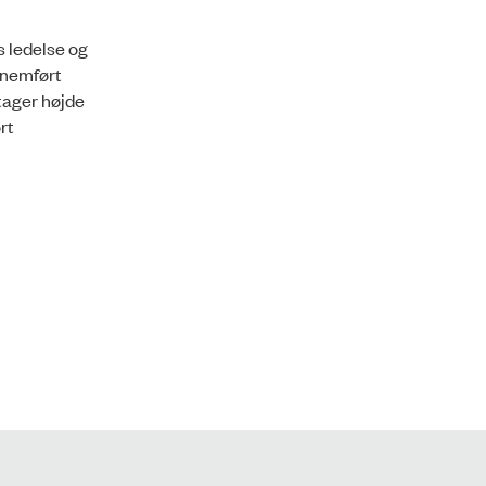
s ledelse og
nnemført
tager højde
rt