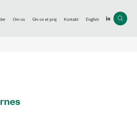
der
Om os
Giv os et praj
Kontakt
English
ernes