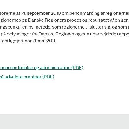
evisorerne af 14. september 2010 om benchmarking af regionerne
 regionernes og Danske Regioners proces og resultatet af en ge
unkt i en ny metode, som regionerne tilslutter sig, og som 
ret på oplysninger fra Danske Regioner og den udarbejdede rappo
entliggjort den 3. maj 2011.
onernes ledelse og administration (PDF)
 på udvalgte områder (PDF)