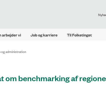
Nyhe
 arbejder vi
Job og karriere
Til Folketinget
 og administration
at om benchmarking af region